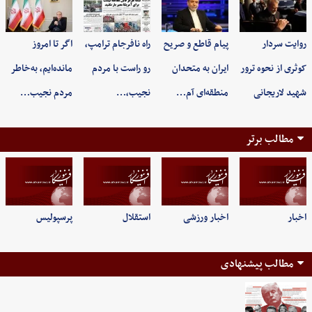
روایت سردار
پیام قاطع و صریح
راه نافرجام ترامپ،
اگر تا امروز
کوثری از نحوه ترور
ایران به متحدان
رو راست با مردم
مانده‌ایم، به‌خاطر
شهید لاریجانی
منطقه‌ای آم…
نجیب،…
مردم نجیب…
مطالب برتر
اخبار
اخبار ورزشی
استقلال
پرسپولیس
مطالب پیشنهادی