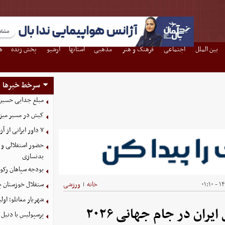
بین الملل
اجتماعی
فرهنگ و هنر
مذهبی
استانها
آرشیو
پخش زنده
ه
سرخط خبرها
مبلغ جدایی حسین 
کیش در مسیر میزبانی
۷ داور ایرانی از آزمون نخبگان آسیا سربلند بیرون آمدند
حضور استقلالی و 
بدنسازی
بودجه سپاهان رکورد زد؛ تصویب
۱۴۰
خانه
ورزشی
ستقلال خوزستان چ
|
شهریار مغانلو؛ اول
AFC به لیست نهایی تیم ملی فوتبال ایران در جام جهانی ۲۰۲۶
پرسپولیس با دنیل 