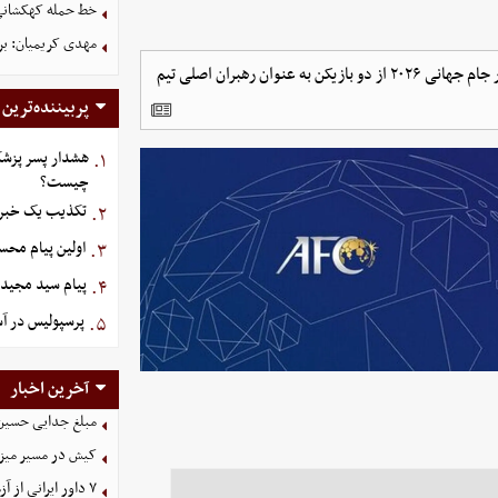
خط حمله کهکشانی گ
مهدی کریمیان: بر
کنفدراسیون فوتبال آسیا با بازتاب خبر لیست نهایی تیم ملی ایران در جام جهانی ۲۰۲۶ از دو بازیکن به عنوان رهبران اصلی تیم
پربیننده‌ترین
هشدار پسر پزشک
۱.
چیست؟
تکذیب یک خبر د
۲.
اولین پیام مح
۳.
پیام سید مجید 
۴.
پرسپولیس در آستانه ج
۵.
آخرین اخبار
مبلغ جدایی حسین 
کیش در مسیر میزبانی
۷ داور ایرانی از آزمون نخبگان آسیا سربلند بیرون آمدند