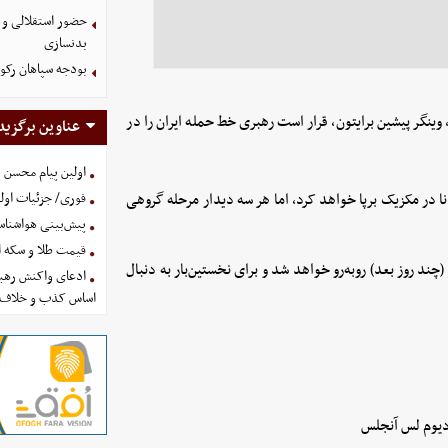
حضور استقلالی و 
بدنسازی
بودجه سپاهان رکورد زد؛ تصویب
خش، وینگر پیشین برایتون، قرار است رهبری خط حمله ایران را در
عناوین برگزید
اولین پیام محسن 
نا در مکزیک برپا خواهد کرد، اما هر سه دیدار مرحله گروهی
فوری/ جزئیات اولی
پیش‌بینی هواشناسی امروز
قیمت طلا و سکه امروز پنجشنب
‌های نیوزیلند (۱۵ ژوئن)، بلژیک (۲۱ ژوئن) و مصر (چند روز بعد) روبه‌رو خواهد شد و برای نخستین‌بار به دنبال
ادعای واکنش رهبر
اساس کذب و خلاف 