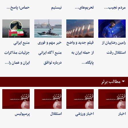
مردم نجیب…
تحریم‌های…
نیستیم
حماس؛ پاسخ…
رامین رضاییان از
فیلم جدید و واضح
خبر مهم و فوری
منبع ایرانی
استقلال رفت
از حمله ایران به
منبع آگاه ایرانی
جزئیات مذاکرات
پایگاه…
درباره توافق
ایران و عمان را…
مطالب برتر
اخبار
اخبار ورزشی
استقلال
پرسپولیس