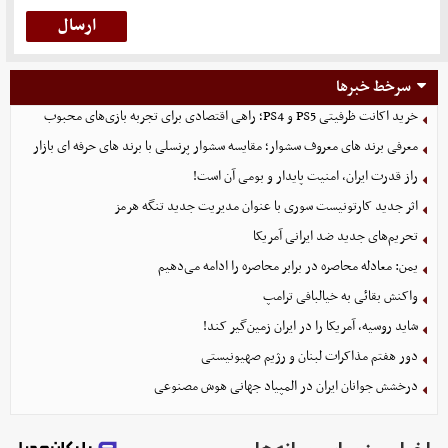
سرخط خبرها
خرید اکانت ظرفیتی PS5 و PS4؛ راهی اقتصادی برای تجربه بازی‌های محبوب
معرفی برند های معروف سشوار؛ مقایسه سشوار پرنسلی با برند های حرفه ای بازار
راز قدرت ایران، امنیت پایدار و بومی آن است!
اثر جدید کارتونیست سوری با عنوان مدیریت جدید تنگه هرمز
تحریم‌های جدید ضد ایرانی آمریکا
یمن: معادله محاصره در برابر محاصره را ادامه می‌دهیم
واکنش بقائی به خیالبافی ترامپ
شاید روسیه، آمریکا را در ایران زمین‌گیر کند!
دور هفتم مذاکرات لبنان و رژیم صهیونیستی
درخشش جوانان ایران در المپیاد جهانی هوش مصنوعی