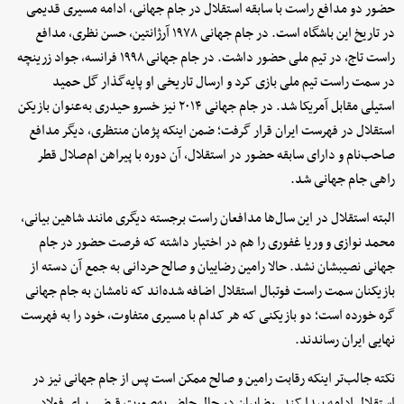
حضور دو مدافع راست با سابقه استقلال در جام جهانی، ادامه مسیری قدیمی
در تاریخ این باشگاه است. در جام جهانی ۱۹۷۸ آرژانتین، حسن نظری، مدافع
راست تاج، در تیم ملی حضور داشت. در جام جهانی ۱۹۹۸ فرانسه، جواد زرینچه
در سمت راست تیم ملی بازی کرد و ارسال تاریخی او پایه‌گذار گل حمید
استیلی مقابل آمریکا شد. در جام جهانی ۲۰۱۴ نیز خسرو حیدری به‌عنوان بازیکن
استقلال در فهرست ایران قرار گرفت؛ ضمن اینکه پژمان منتظری، دیگر مدافع
صاحب‌نام و دارای سابقه حضور در استقلال، آن دوره با پیراهن ام‌صلال قطر
راهی جام جهانی شد.
البته استقلال در این سال‌ها مدافعان راست برجسته دیگری مانند شاهین بیانی،
محمد نوازی و وریا غفوری را هم در اختیار داشته که فرصت حضور در جام
جهانی نصیبشان نشد. حالا رامین رضاییان و صالح حردانی به جمع آن دسته از
بازیکنان سمت راست فوتبال استقلال اضافه شده‌اند که نامشان به جام جهانی
گره خورده است؛ دو بازیکنی که هر کدام با مسیری متفاوت، خود را به فهرست
نهایی ایران رساندند.
نکته جالب‌تر اینکه رقابت رامین و صالح ممکن است پس از جام جهانی نیز در
استقلال ادامه پیدا کند. رضاییان در حال حاضر به‌صورت قرضی برای فولاد