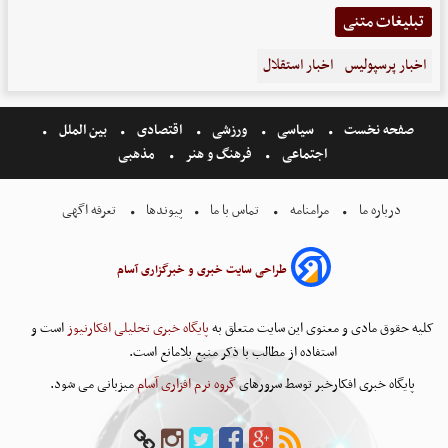
تبلیغات متنی
اخبار پرسپولیس
اخبار استقلال
صفحه نخست
سیاسی
ورزشی
اقتصادی
بین الملل
اجتماعی
فرهنگ و هنر
مذهبی
درباره ما
مرامنامه
تماس با ما
پیوندها
تعرفه اگهی
طراحی سایت خبری و خبرگزاری آسام
کلیه حقوق مادی و معنوی این سایت متعلق به
پایگاه خبری تحلیلی افکارنیوز
است و
استفاده از مطالب با ذکر منبع بلامانع است.
پایگاه خبری افکارخبر توسط سرورهای
گروه نرم افزاری آسام
میزبانی می شود.