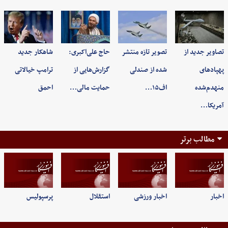
تصاویر جدید از
تصویر تازه منتشر
حاج علی‌اکبری:
شاهکار جدید
پهپادهای
شده از صندلی
گزارش‌هایی از
ترامپ خیالاتی
منهدم‌شده
اف۱۵…
حمایت مالی…
احمق
آمریکا…
مطالب برتر
اخبار
اخبار ورزشی
استقلال
پرسپولیس