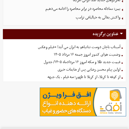
تحریم‌های جدید ضد ایرانی آمریکا
یمن: معادله محاصره در برابر محاصره را ادامه می‌دهیم
واکنش بقائی به خیالبافی ترامپ
عناوین برگزیده
آمیتاب باچان دوست نتانیاهو به ایران می آید! +فیلم وعکس
وضعیت هوای کشور امروز جمعه ۱۶ مرداد ۱۴۰۵
قیمت جدید طلا و سکه امروز ۱۶ مردادماه ۱۴۰۵/ جدول
اولین پیام محسن رضایی پس از شایعات خبری
از کوفه تا کربلا، از کربلا تا ظهور؛ سه قیام ، یک جبهه