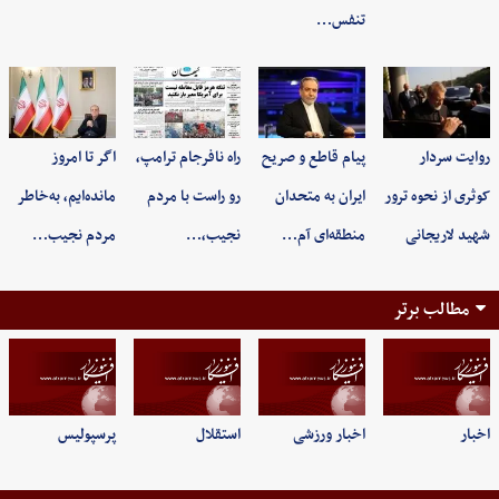
تنفس…
روایت سردار
پیام قاطع و صریح
راه نافرجام ترامپ،
اگر تا امروز
کوثری از نحوه ترور
ایران به متحدان
رو راست با مردم
مانده‌ایم، به‌خاطر
شهید لاریجانی
منطقه‌ای آم…
نجیب،…
مردم نجیب…
مطالب برتر
اخبار
اخبار ورزشی
استقلال
پرسپولیس