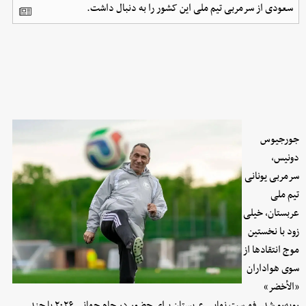
سعودی از سرمربی تیم ملی این کشور را به دنبال داشت.
جورجیوس
دونیس،
سرمربی یونانی
تیم ملی
عربستان، خیلی
زود با نخستین
موج انتقادها از
سوی هواداران
«الأخضر»
روبه‌رو شد. فهرست نهایی عربستان برای حضور در جام جهانی ۲۰۲۶ با چند