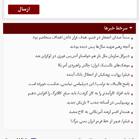
سرخط خبرها
منشأ صدای انفجار در قشم، هدف قرار دادن اهداف متخاصم بود
آنچه رهبر شهید سال‌ها پیش دیده بودند
دبیرکل سازمان ملل باز هم خواستار آتش‌بس فوری در اوکراین شد
موشک‌های بالستیک ایران؛ چالش راهبردی آمریکا
فیلم/ روایت پزشکیان از انحلال بانک آینده
پاسخ قالیباف به ترامپ/ این دیپلماسی نمایشی، شکست خورده است
باید افراد کارآمدتر را به کار گرفت/ باید مبلغ کالابرگ را افزایش دهیم
پرسپولیس در آستانه جذب ۳ بازیکن جدید
هشدار افسر ارشد آمریکایی به کاخ سفید
فیلم/ عبور از خط قرمز ایران یعنی مرگ!