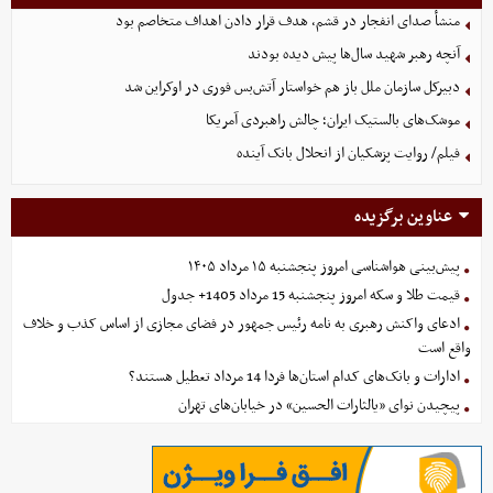
منشأ صدای انفجار در قشم، هدف قرار دادن اهداف متخاصم بود
آنچه رهبر شهید سال‌ها پیش دیده بودند
دبیرکل سازمان ملل باز هم خواستار آتش‌بس فوری در اوکراین شد
موشک‌های بالستیک ایران؛ چالش راهبردی آمریکا
فیلم/ روایت پزشکیان از انحلال بانک آینده
عناوین برگزیده
پیش‌بینی هواشناسی امروز پنجشنبه ۱۵ مرداد ۱۴۰۵
قیمت طلا و سکه امروز پنجشنبه 15 مرداد 1405+ جدول
ادعای واکنش رهبری به نامه رئیس جمهور در فضای مجازی از اساس کذب و خلاف
واقع است
ادارات و بانک‌های کدام استان‌ها فردا 14 مرداد تعطیل هستند؟
پیچیدن نوای «یالثارات الحسین» در خیابان‌های تهران