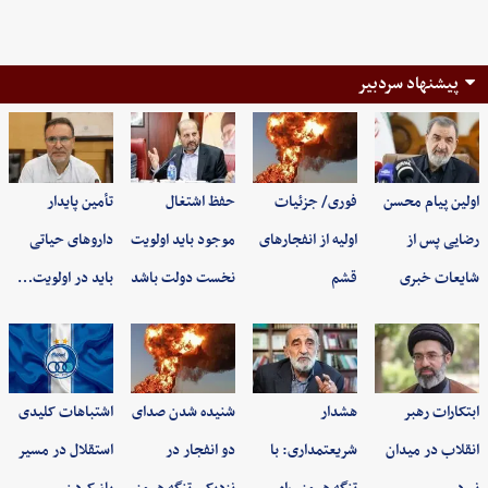
پیشنهاد سردبیر
اولین پیام محسن
فوری/ جزئیات
حفظ اشتغال
تأمین پایدار
رضایی پس از
اولیه از انفجارهای
موجود باید اولویت
داروهای حیاتی
شایعات خبری
قشم
نخست دولت باشد
باید در اولویت…
ابتکارات رهبر
هشدار
شنیده شدن صدای
اشتباهات کلیدی
انقلاب در میدان
شریعتمداری: با
دو انفجار در
استقلال در مسیر