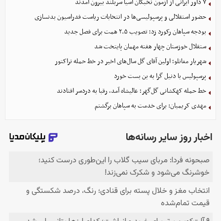
۷ داور ایرانی از آزمون نخبگان آسیا سربلند بیرون آمدند
حضور استقلالی و پرسپولیسی‌ها در انتخابات ریاست فدراسیون بدنسازی
بودجه سپاهان رکورد زد؛ تصویب ۲.۵ همت برای فصل جدید
ستقلال خوزستان چهار هفته مهمان پایتخت شد
شهریار مغانلو؛ اولین آقای گل سال‌های اخیر در خط حمله تراکتور
پرسپولیس با دنیل گرا به بن بست خورد
خط حمله کهکشانی گل‌گهر؛ عالیشاه آمد، رقبا به دردسر افتادند
مهدی کریمیان: برای خدمت به سپاهان برگشتم