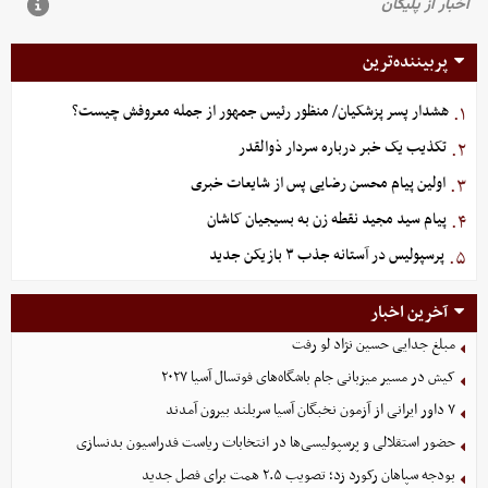
پربیننده‌ترین
هشدار پسر پزشکیان/ منظور رئیس جمهور از جمله معروفش چیست؟
۱.
تکذیب یک خبر درباره سردار ذوالقدر
۲.
اولین پیام محسن رضایی پس از شایعات خبری
۳.
پیام سید مجید نقطه زن به بسیجیان کاشان
۴.
پرسپولیس در آستانه جذب ۳ بازیکن جدید
۵.
آخرین اخبار
مبلغ جدایی حسین نژاد لو رفت
کیش در مسیر میزبانی جام باشگاه‌های فوتسال آسیا ۲۰۲۷
۷ داور ایرانی از آزمون نخبگان آسیا سربلند بیرون آمدند
حضور استقلالی و پرسپولیسی‌ها در انتخابات ریاست فدراسیون بدنسازی
بودجه سپاهان رکورد زد؛ تصویب ۲.۵ همت برای فصل جدید