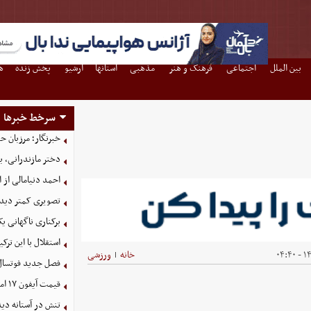
بین الملل
اجتماعی
فرهنگ و هنر
مذهبی
استانها
آرشیو
پخش زنده
ه
سرخط خبرها
خبرنگار؛ مرزبان 
دختر مازندرانی، ب
احمد دنیامالی از 
تصویری کمتر دیده
برکناری ناگهانی ی
استقلال با این تر
۱۴۰
خانه
ورزشی
|
فصل جدید فوتسال زنان با ۱۶ تیم
قیمت آیفون ۱۷ امروز شنبه ۱۷ مرداد ۱۴۰۵
تنش در آستانه دی