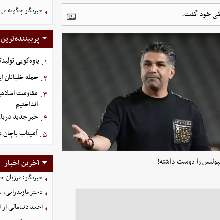
خبرنگار چگونه می
ودکی خود گفت.
پربیننده‌ترین
یاوه‌گویی تولیدک
۱.
حمله خلبانان ایرا
۲.
مقاومت اسلامی ع
۳.
انداختیم
خبر جدید دربار
۴.
آمیتاب باچان د
۵.
پرسپولیس را دوست داشته!
آخرین اخبار
خبرنگار؛ مرزبان 
دختر مازندرانی، ب
احمد دنیامالی از 