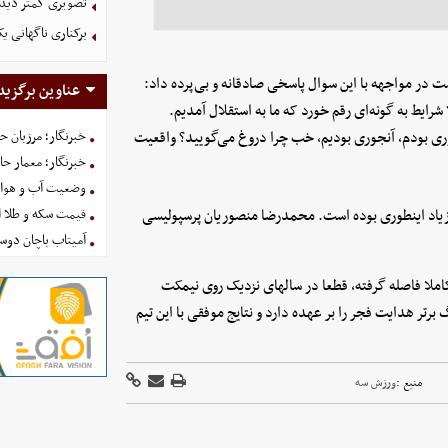
تصویری کمتر دیده
برکناری ناگهانی ی
ت در مواجهه با این سوال پاسخی صادقانه و بی‌پرده داد:
عناوین برگزید
شرایط به گونه‌ای رقم خورد که ما به استقلال آمدیم.
وری بودم، آنجوری بودیم، خب چرا دروغ می‌گویید؟ واقعیت
خبرنگار؛ مرزبان 
خبرنگار؛ معمار ح
وضعیت آب و هوای کشور ا
زیاد اینطوری بوده است. محمدرضا منصوریان پرسپولیسی
قیمت سکه و طلا امروز شنبه
آمیتاب باچان دوست
املا فاصله گرفته، قطعا در سالهای نزدیک روی نیمکت
رتر هدایت فجر را بر عهده دارد و نتایج موفقی با این تیم
منبع :
ورزش سه