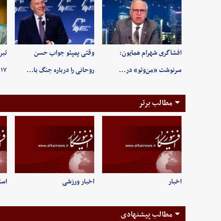
افشاگری شهرام همایون:
وقتی پمپئو جواب حسن
تبر
سرنوشت «من‌وتو» در…
روحانی را درباره جنگ با…
۱۷ مرداد روز خبرنگ…
مطالب برتر
اخبار
اخبار ورزشی
است
مطالب پیشنهادی