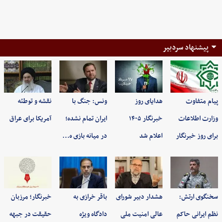
پیشنهاد سردبیر
پیام متفاوت
هدایای روز
ونس: جنگ با
نقشه و توطئه
وزارت اطلاعات
خبرنگار ۱۴۰۵
ایران تمام نشده؛
آمریکا برای عراق
برای روز خبرنگار
اعلام شد
در میانه بازی ه…
سخنگوی ارتش:
هشدار دبیر شورای
باقر خرازی به
خبرنگار؛ مرزبان
نظم ایرانی حاکم
عالی امنیت ملی
دادگاه ویژه
حقیقت در جبهه