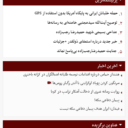
پربیننده‌ترین
حمله خلبانان ایرانی به پایگاه آمریکا بدون استفاده از GPS
۱.
توصیح آیت‌الله سیدمجتبی خامنه‌ای به رسانه‌ها
۲.
مداحی بسیجی شهید حمیدرضا رجب‌زاده
۳.
خبر جدید درباره استعفای ذولقدر +جزئیات
۴.
جنایت حمیدرضارجب‌زاده بی‌پاسخ نماند
۵.
آخرین اخبار
هشدار حماس درباره اقدامات توسعه طلبانه اشغالگران در کرانه باختری
سرنگون کردن پهپاد اوکراینی با آتش رگبار روس‌ها
روایت رسانه عبری از دخالت آشکار ترامپ در کوبا
پیمان دفاعی مکه!
فیدان: ایران هدف پیمان دفاعی مکه نیست
عناوین برگزیده