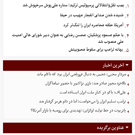
بمب نقل‌وانتقالاتی پرسپولیس ترکید؛ ستاره ملی‌پوش سرخپوش شد
۱.
شنیده شدن صدای انفجار مهیب در حیفا
۲.
آمریکا حلقه محاصره ایران را تنگ‌تر کرد
۳.
با حکم مسعود پزشکیان، محسن رضایی به عنوان دبیر شورای عالی امنیت
۴.
ملی منصوب شد
بهانه ترامپ برای سقوط محبوبیتش
۵.
آخرین اخبار
سردار محبی: دشمن به دنبال فروپاشی ایران بود که ناکام ماند
بالاخره مجوز صادر شد؛ بازی تراکتور با حضور تماشاگران
علی‌اف: باکو در کنار ملت ایران ایستاده است
ترامپ تسلیم ایران را می‌خواست؛ اما در دام هرمز گرفتار شد
پاتریوت در خط تولید اوکراین؛ تهدیدی برای روسیه یا بازار آمریکا؟
عناوین برگزیده