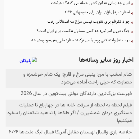
ایران چه زمانی به این کشور حمله می کند؟ +جزئیات
استارت پدل‌بازان ایران برای جام‌جهانی ۲۰۲۶
جواد نکونام برای تقویت تیمش سراغ سه استقلالی رفت
جنگ درون اسرائیل؛ چه کسی مسئول شکست برابر ایران است؟
بمب نقل‌وانتقالاتی پرسپولیس ترکید؛ ستاره ملی‌پوش سرخپوش شد