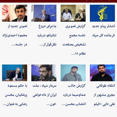
انتشار پیام جدید
گزارش تصویری
ماجرای دروغ
تصویر جدید از
فرمانده کل سپاه
جلسه مجمع
نتانیاهو درباره
محمود احمدی‌نژاد
تشخیص مصلحت
نقل‌قول از…
در جلسه…
نظام ۱۸…
انتقاد طوفانی
گزارش جالب
سردار سپاه : ملت
با حکم مسعود
مجری مشهور از
صداوسیما درباره
ایران از دادخواهی
پزشکیان، محسن
علی دایی +فیلم
انتصاب محسن…
خون…
رضایی به عنوان…