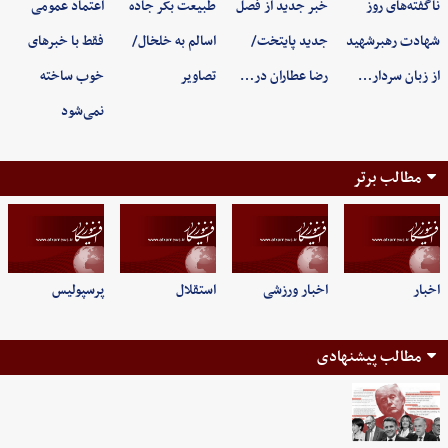
ناگفته‌های روز
خبر جدید از فصل
طبیعت بکر جاده
اعتماد عمومی
شهادت رهبرشهید
جدید پایتخت/
اسالم به خلخال/
فقط با خبرهای
از زبان سردار…
رضا عطاران در…
تصاویر
خوب ساخته
نمی‌شود
مطالب برتر
اخبار
اخبار ورزشی
استقلال
پرسپولیس
مطالب پیشنهادی