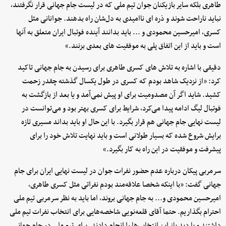
طاهری بلکه سایر بازیکنان جوان تیم ملی که در لیست جام جهانی قرار نگرفتند،
نباید ناراحت شوند و ذره ای ناامیدی به دل‌شان راه بدهند. جوانانی مثل
کسری، امیرحسین محمودی و ... باید بدانند آینده فوتبال ایران متعلق به آنها
است و باید از این اتفاق پلی به موفقیت های بعدی بزنند.»
دقیقی با اشاره به تلاش های کسری طاهری برای رسیدن به جام جهانی تاکید
کرد: «از نزدیک شاهد بودم که کسری در طول یکسال گذشته چقدر زحمت
کشید. شاید اگر آن مصدومیت برای او پیش نمی‌آمد و یا بعد از بازگشت به
فوتبال لیگ ادامه پیدا می‌کرد، شرایط برای کسری بهتر بود و می‌توانست در
لیست نهایی جام جهانی هم قرار بگیرد. با این حال او باید بداند مسیری تازه
برایش شروع شده که بسیار طولانی است و باید نهایت تلاش خود را برای
پیشرفت و موفقیت در این راه به کار بگیرد.»
سرمربی پیکان درباره عدم حضور نفرات جوان در لیست نهایی ایران برای جام
جهانی گفت: «با اینکه شخصا علاقه‌مند بودم نفراتی مثل کسری طاهری،
امیرحسین محمودی و... به جام جهانی بروند، اما باید به نظر سرمربی تیم ملی
احترام بگذاریم. حتما آقای قلعه‌نویی شاخصه‌هایی برای انتخاب نفرات تیم ملی
داشتند و با دید باز این انتخاب‌ها را انجام دادند. برای تیم ملی در جام جهانی