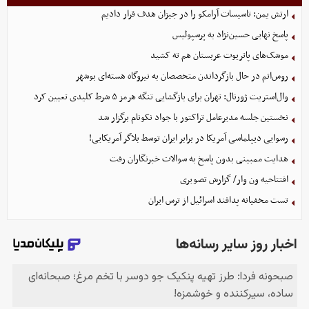
ارتش یمن: تاسیسات آرامکو را در جیزان هدف قرار دادیم
پاسخ نهایی حسین‌نژاد به پرسپولیس
موشک‌های پاتریوت عربستان هم ته‌ کشید
روس‌اتم در حال بازگرداندن متخصصان به نیروگاه هسته‌ای بوشهر
وال‌استریت ژورنال: تهران برای بازگشایی تنگه هرمز ۵ شرط کلیدی تعیین کرد
نخستین جلسه مدیرعامل تراکتور با جواد نکونام برگزار شد
رسوایی دیپلماسی آمریکا در برابر ایران توسط بلاگر آمریکایی!
هدایت ممبینی بدون پاسخ به سوالات خبرنگاران رفت
افتتاحیه ون وار/ گزارش تصویری
تست مخفیانه پدافند اسرائیل از ترس ایران