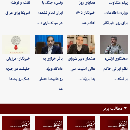
پیام متفاوت
هدایای روز
ونس: جنگ با
نقشه و توطئه
وزارت اطلاعات
خبرنگار ۱۴۰۵
ایران تمام نشده؛
آمریکا برای عراق
برای روز خبرنگار
اعلام شد
در میانه بازی ه…
سخنگوی ارتش:
هشدار دبیر شورای
باقر خرازی به
خبرنگار؛ مرزبان
نظم ایرانی حاکم
عالی امنیت ملی
دادگاه ویژه
حقیقت در جبهه
بر تنگه…
به امریکا…
روحانیت احضار
جنگ روایت‌ها
شد
مطالب برتر