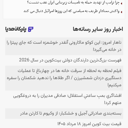
چرا ترامپ از تهدید حمله به تاسیسات زیربنایی ایران عقب نشست؟
واکنش معنادار ظریف به سیاستی که این روزها اسرائیل دنبال می کند