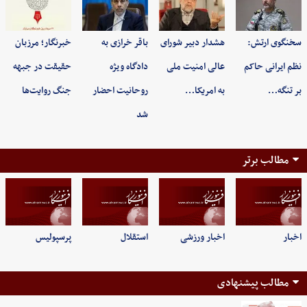
سخنگوی ارتش:
هشدار دبیر شورای
باقر خرازی به
خبرنگار؛ مرزبان
نظم ایرانی حاکم
عالی امنیت ملی
دادگاه ویژه
حقیقت در جبهه
بر تنگه…
به امریکا…
روحانیت احضار
جنگ روایت‌ها
شد
مطالب برتر
اخبار
اخبار ورزشی
استقلال
پرسپولیس
مطالب پیشنهادی