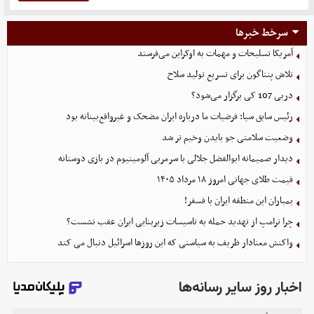
سرخط خبرها
آمریکا تسلیحات و مهمات به اوکراین می‌فرستد
تلاش پنتاگون برای تسریع تولید سلاح
دربی 107 کی برگزار می‌شود؟
رئیس سابق سیا: فرضیات ما درباره ایران مضحک و غیرواقع‌بینانه بود
وضعیت سلامتی جو بایدن وخیم تر شد
دیدار صمیمانه ابوالفضل جلالی با سرمربی آلومینیوم در بازی دوستانه
قیمت طلای جهانی امروز ۱۸ مرداد ۱۴۰۵
بمباران این منطقه ایران با فسفر!
چرا ترامپ از تهدید حمله به تاسیسات زیربنایی ایران عقب نشست؟
واکنش معنادار ظریف به سیاستی که این روزها اسرائیل دنبال می کند