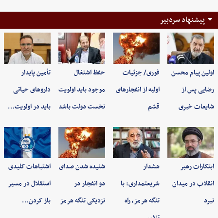
پیشنهاد سردبیر
اولین پیام محسن
فوری/ جزئیات
حفظ اشتغال
تأمین پایدار
رضایی پس از
اولیه از انفجارهای
موجود باید اولویت
داروهای حیاتی
شایعات خبری
قشم
نخست دولت باشد
باید در اولویت…
ابتکارات رهبر
هشدار
شنیده شدن صدای
اشتباهات کلیدی
انقلاب در میدان
شریعتمداری: با
دو انفجار در
استقلال در مسیر
نبرد
تنگه هرمز، راه
نزدیکی تنگه هرمز
باز کردن…
تنفس…