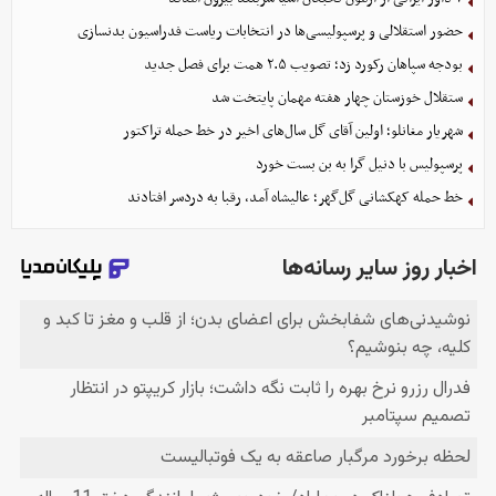
حضور استقلالی و پرسپولیسی‌ها در انتخابات ریاست فدراسیون بدنسازی
بودجه سپاهان رکورد زد؛ تصویب ۲.۵ همت برای فصل جدید
ستقلال خوزستان چهار هفته مهمان پایتخت شد
شهریار مغانلو؛ اولین آقای گل سال‌های اخیر در خط حمله تراکتور
پرسپولیس با دنیل گرا به بن بست خورد
خط حمله کهکشانی گل‌گهر؛ عالیشاه آمد، رقبا به دردسر افتادند