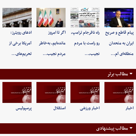
پیام قاطع و صریح
راه نافرجام ترامپ،
اگر تا امروز
ادعای رویترز:
ایران به متحدان
رو راست با مردم
مانده‌ایم، به‌خاطر
آمریکا برخی از
منطقه‌ای آم…
نجیب،…
مردم نجیب…
تحریم‌های…
مطالب برتر
اخبار
اخبار ورزشی
استقلال
پرسپولیس
مطالب پیشنهادی