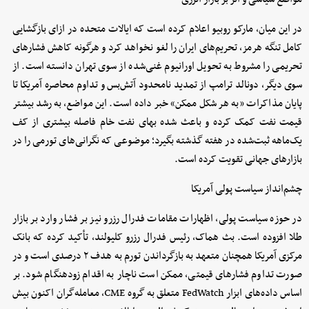
در این میان، مارکو روبیو اعلام کرده است که ایالات متحده در ازای بازگشایی
کامل تنگه هرمز، تحریم‌های ایران را لغو نخواهد کرد و هرگونه کاهش فشارهای
تحریمی را مشروط به تحویل اورانیوم غنی‌شده از سوی تهران دانسته است. از
سوی دیگر، دونالد ترامپ از تمدید نامحدود آتش‌بس و تداوم محاصره آمریکا تا
پایان مذاکرات «به هر شکل ممکن» خبر داده است. این مواضع، به رشد بیشتر
قیمت نفت کمک کرده و باعث شده بهای نفت خام فاصله بیشتری از کف
یک‌ماهه ثبت‌شده در هفته گذشته بگیرد؛ موضوعی که نگرانی‌های تورمی را در
بازارهای جهانی تقویت کرده است.
چشم‌انداز سیاست پولی آمریکا
در حوزه سیاست پولی، اظهارات مقامات فدرال رزرو نیز بر فشار وارد بر بازار
طلا افزوده است. بث هماک، رئیس فدرال رزرو کلیولند، تأکید کرده که بانک
مرکزی آمریکا همچنان متعهد به بازگرداندن تورم به هدف ۲ درصدی است و در
صورت تداوم فشارهای قیمتی، ممکن است ناچار به اقدام زودهنگام شود. بر
اساس داده‌های ابزار FedWatch متعلق به گروه CME، معامله‌گران اکنون بیش