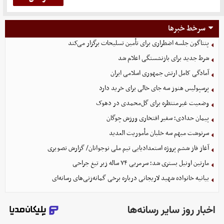
سرخط خبرها
پنتاگون جلسه اضطراری برای تأمین تسلیحات برگزار می‌کند
شرط جدید برای بازنشستگی اعلام شد
آمادگی کامل ارتش جمهوری اسلامی ایران
پرسپولیس هنوز سه جای خالی برای خرید دارد
وضعیت غیرمنتظره برای گل‌محمدی در دهوک
پیمان حدادی؛ سفیر افتخاری ورزش چوگان
سرنوشت مبهم سه خلبان مأموریت العدید
آغاز فاز ششم پروژه استعدادیابی تیم ملی نوجوانان/ گزارش تصویری
مارتین اونیل بستری شد؛ سرمربی ۷۴ ساله زیر تیغ جراحی
بیانیه خانواده شهید لاریجانی درباره برخی گمانه‌زنی‌های رسانه‌ای