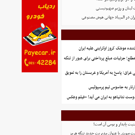
 لبنان و رژیم صهیونیستی
ان در المپیاد جهانی هوش مصنوعی
ننده موشک کروز اوکراینی علیه ایران
طلع؛ جزئیات مبلغ پرداختی برای عبور از تنگه
راق: پاسخ به آمریکا و عربستان را به تعویق
تار به جاسوس تیم پرسپولیس
وست نتانیاهو به ایران می آید! +فیلم وعکس
منیت پایدار و بومی آن است!
ست سوری با عنوان مدیریت جدید تنگه هرمز