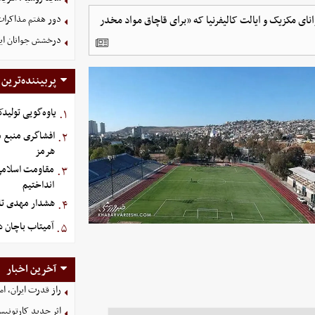
نای مکزیک و ایالت کالیفرنیا که «برای قاچاق مواد مخدر
دور هفتم مذاکرات
درخشش جوانان ایر
پربیننده‌ترین
یاوه‌گویی تولیدک
۱.
افشاگری منبع م
۲.
هرمز
مقاومت اسلامی ع
۳.
انداختیم
هشدار مهدی تار
۴.
آمیتاب باچان د
۵.
آخرین اخبار
راز قدرت ایران، ا
اثر جدید کارتونی