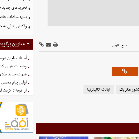
تحریم‌های جدید ضد
یمن: معادله محاصره
واکنش بقائی به خی
عناوین برگزید
منبع :
فارس
آمیتاب باچان دوست
وضعیت هوای کشور امروز 
قیمت جدید طلا و سکه امروز ۱۶ 
اولین پیام محسن 
شور مکزیک
ایالت کالیفرنیا
از کوفه تا کربلا، ا