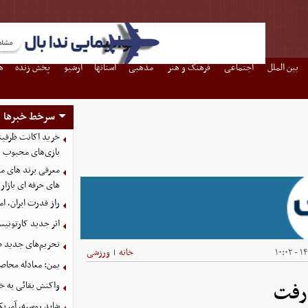
بین الملل
اجتماعی
فرهنگ و هنر
مذهبی
استانها
آرشیو
پخش زنده
ه
سرخط خبرها
بازی‌های محبوب
معرفی برند های مع
های حرفه ای بازار
راز قدرت ایران، ا
اثر جدید کارتونی
تحریم‌های جدید ضد
۱۴۰
خانه
ورزشی
|
یمن: معادله محاصره
واکنش بقائی به خی
 رفت
شاید روسیه، آمریکا