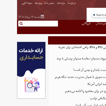
درباره ما
مرامنامه
تماس با ما
پیوندها
تعرفه اگهی
شنبه ۱۷ مرداد ۱۴۰۵
نرمندان
بازرگانی
خرید اکانت ظرفیتی PS5 و PS4؛ راهی اقتصادی برای تجربه
روف سشوار؛ مقایسه سشوار پرنسلی با برند
منیت پایدار و بومی آن است!
ست سوری با عنوان مدیریت جدید تنگه هرمز
 ایرانی آمریکا
 در برابر محاصره را ادامه می‌دهیم
البافی ترامپ
 را در ایران زمین‌گیر کند!