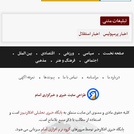
تبلیغات متنی
اخبار پرسپولیس
اخبار استقلال
صفحه نخست
سیاسی
ورزشی
اقتصادی
بین الملل
اجتماعی
فرهنگ و هنر
مذهبی
درباره ما
مرامنامه
تماس با ما
پیوندها
تعرفه اگهی
طراحی سایت خبری و خبرگزاری آسام
کلیه حقوق مادی و معنوی این سایت متعلق به
پایگاه خبری تحلیلی افکارنیوز
است و
استفاده از مطالب با ذکر منبع بلامانع است.
پایگاه خبری افکارخبر توسط سرورهای
گروه نرم افزاری آسام
میزبانی می شود.