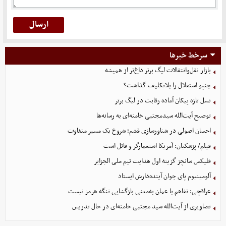
سرخط خبرها
بازار نقل‌وانتقالات لیگ برتر داغ‌تر از همیشه
جنپو استقلال را بلاتکلیف گذاشت؟
نسل تازه پیکان آماده رقابت در لیگ برتر
توصیح آیت‌الله سیدمجتبی خامنه‌ای به رسانه‌ها
احسان اصولی در شناورسازی قشم؛ شروع یک مسیر متفاوت
فیلم/ پزشکیان: آمریکا استعمارگر و قاتل است
فلیکس سانچز گزینه اول هدایت تیم ملی الجزایر
آلومینیوم پای جوان آینده‌دارش ایستاد
عراقچی: تفاهم با عمان به‌معنی بازگشایی تنگه هرمز نیست
تصاویری از آیت‌الله سید مجتبی خامنه‌ای در حال تدریس