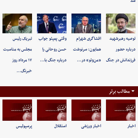
شد
توصیه رهبرشهید
افشاگری شهرام
وقتی پمپئو جواب
تبریک رئیس
درباره حضور
همایون: سرنوشت
حسن روحانی را
مجلس به مناسبت
فرزندانش در جنگ
«من‌وتو» در…
درباره جنگ با…
۱۷ مرداد روز
خبرنگ…
مطالب برتر
اخبار
اخبار ورزشی
استقلال
پرسپولیس