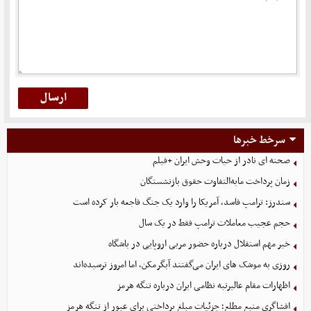
سرخط خبرها
صحنه ای نادر از حیات وحش ایران +فیلم
زمان پرداخت مابه‌التفاوت حقوق بازنشستگان
سندرز: ترامپ فاسد، آمریکا را وارد یک جنگ فاجعه بار کرده است
حجم عجیب معاملات ترامپ فقط در یک سال
خبر مهم استقلال درباره حضور مربی اروپایی در باشگاه
روزی به موشک‌ های ایران می‌گفتند آبگرمکن، اما امروز ترسیده‌اند
اظهارات مقام عالیرتبه نظامی ایران درباره تنگه هرمز
افشاگری منبع مطلع؛ جزئیات مبلغ پرداختی برای عبور از تنگه هرمز