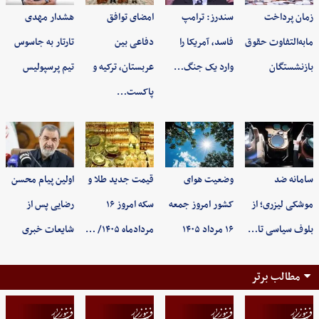
زمان پرداخت
سندرز: ترامپ
امضای توافق
هشدار مهدی
مابه‌التفاوت حقوق
فاسد، آمریکا را
دفاعی بین
تارتار به جاسوس
بازنشستگان
وارد یک جنگ…
عربستان، ترکیه و
تیم پرسپولیس
پاکست…
سامانه ضد
وضعیت هوای
قیمت جدید طلا و
اولین پیام محسن
موشکی لیزری؛ از
کشور امروز جمعه
سکه امروز ۱۶
رضایی پس از
بلوف سیاسی تا…
۱۶ مرداد ۱۴۰۵
مردادماه ۱۴۰۵/ …
شایعات خبری
مطالب برتر