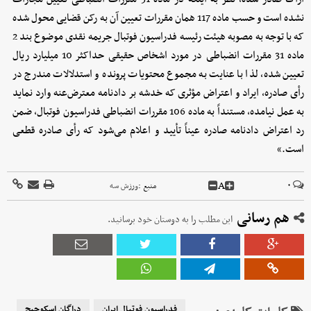
نشده است و حسب ماده 117 همان مقررات تعیین آن به رکن قضایی محول شده
که با توجه به مصوبه هیئت رئیسه فدراسیون فوتبال جریمه نقدی موضوع بند 2
ماده 31 مقررات انضباطی در مورد اشخاص حقیقی حداکثر 10 میلیارد ریال
تعیین شده، لذا با عنایت به مجموع محتویات پرونده و استدلالات مندرج در
رأی صادره، ایراد و اعتراض مؤثری که خدشه بر دادنامه معترض‌عنه وارد نماید
به عمل نیامده، مستنداً به ماده 106 مقررات انضباطی فدراسیون فوتبال، ضمن
رد اعتراض دادنامه صادره عیناً تأیید و اعلام می‌شود که رأی صادره قطعی
است.»
A
۰
منبع :
ورزش سه
هم رسانی
این مطلب را به دوستان خود برسانید.
فدراسیون فوتبال ایران
دراگان اسکوچیچ