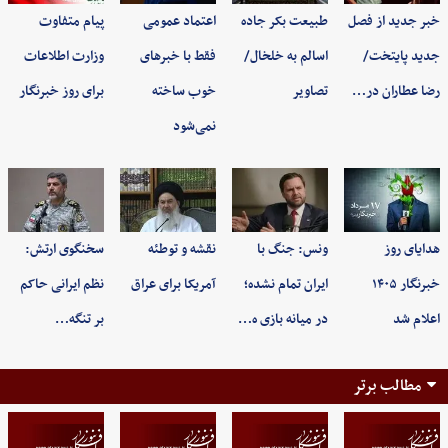
خبر جدید از فصل
طبیعت بکر جاده
اعتماد عمومی
پیام متفاوت
جدید پایتخت/
اسالم به خلخال/
فقط با خبرهای
وزارت اطلاعات
رضا عطاران در…
تصاویر
خوب ساخته
برای روز خبرنگار
نمی‌شود
هدایای روز
ونس: جنگ با
نقشه و توطئه
سخنگوی ارتش:
خبرنگار ۱۴۰۵
ایران تمام نشده؛
آمریکا برای عراق
نظم ایرانی حاکم
اعلام شد
در میانه بازی ه…
بر تنگه…
مطالب برتر