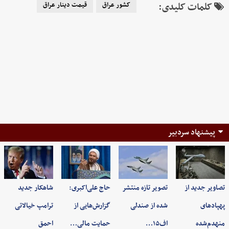
کلمات کلیدی:
کشور عراق
قیمت دینار عراق
پیشنهاد سردبیر
تصاویر جدید از
تصویر تازه منتشر
حاج علی‌اکبری:
شاهکار جدید
پهپادهای
شده از صندلی
گزارش‌هایی از
ترامپ خیالاتی
منهدم‌شده
اف۱۵…
حمایت مالی…
احمق