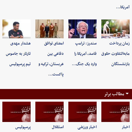
آمریکا…
زمان پرداخت
سندرز: ترامپ
امضای توافق
هشدار مهدی
مابه‌التفاوت حقوق
فاسد، آمریکا را
دفاعی بین
تارتار به جاسوس
بازنشستگان
وارد یک جنگ…
عربستان، ترکیه و
تیم پرسپولیس
پاکست…
مطالب برتر
اخبار
اخبار ورزشی
استقلال
پرسپولیس