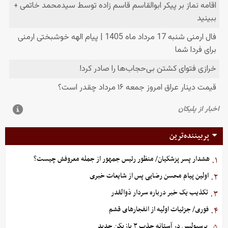
پربیننده‌ترین
هشدار پسر پزشکیان/ منظور رئیس جمهور از جمله معروفش چیست؟
۱.
اولین پیام محسن رضایی پس از شایعات خبری
۲.
تکذیب یک خبر درباره سردار ذوالقدر
۳.
فوری/ جزئیات اولیه از انفجارهای قشم
۴.
پرسپولیس در آستانه جذب ۳ بازیکن جدید
۵.