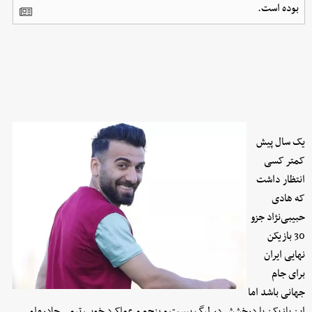
بوده است.
یک سال پیش
کمتر کسی
انتظار داشت
که هادی
حبیبی‌نژاد جزو
30 بازیکن
نهایی ایران
برای جام
جهانی باشد اما
این بازیکن با درخشش در لیگ بیست و پنجم و عملکرد خوب تیمی چادرملو