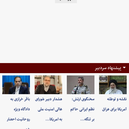
پیشنهاد سردبیر
نقشه و توطئه
سخنگوی ارتش:
هشدار دبیر شورای
باقر خرازی به
آمریکا برای عراق
نظم ایرانی حاکم
عالی امنیت ملی
دادگاه ویژه
بر تنگه…
به امریکا…
روحانیت احضار