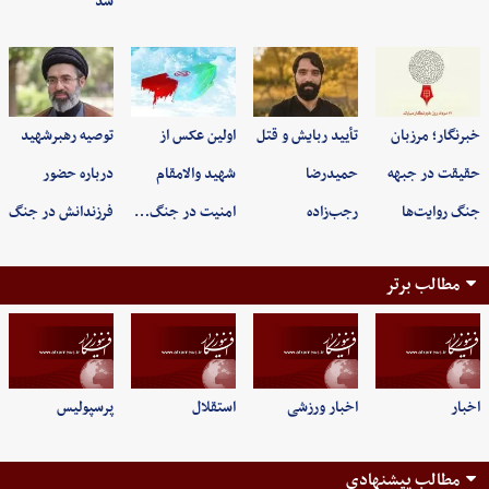
شد
خبرنگار؛ مرزبان
تأیید ربایش و قتل
اولین عکس از
توصیه رهبرشهید
حقیقت در جبهه
حمیدرضا
شهید والامقام
درباره حضور
جنگ روایت‌ها
رجب‌زاده
امنیت در جنگ…
فرزندانش در جنگ
مطالب برتر
اخبار
اخبار ورزشی
استقلال
پرسپولیس
مطالب پیشنهادی