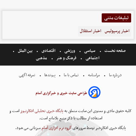
تبلیغات متنی
اخبار پرسپولیس
اخبار استقلال
صفحه نخست
سیاسی
ورزشی
اقتصادی
بین الملل
اجتماعی
فرهنگ و هنر
مذهبی
درباره ما
مرامنامه
تماس با ما
پیوندها
تعرفه اگهی
طراحی سایت خبری و خبرگزاری آسام
کلیه حقوق مادی و معنوی این سایت متعلق به
پایگاه خبری تحلیلی افکارنیوز
است و
استفاده از مطالب با ذکر منبع بلامانع است.
پایگاه خبری افکارخبر توسط سرورهای
گروه نرم افزاری آسام
میزبانی می شود.