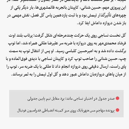
این پیروزی مهم، حسین شنانی، کاپیتان باتجربه قائمشهری‌ها، بار دیگر یکی از
چهره‌های تأثیرگذار تیمش بود و با ثبت یازدهمین پاس گل فصل، نقش مهمی در
باز شدن دروازه داماش ایفا کرد.
گل نخست نساجی روی یک حرکت چندمرحله‌ای شکل گرفت؛ پرتاب بلند اوت
فرشاد محمدی‌مهر به روی دروازه با ضربه سر علیرضا ملکی همراه شد، اما توپ
برگشت داده شد و به امیرحسین کلباسی رسید. او پس از انتقال توپ به سمت
چپ، حسین شنانی را صاحب توپ کرد و کاپیتان نساجی با دیدی فوق‌العاده و با
پای راست، ارسال دقیقی روی دروازه انجام داد تا ملکی با یک ضربه سر، توپ را
از میان پاهای دروازه‌بان داماش عبور دهد و گل اول تیمش را به ثمر برساند.
صدر جدول در اختیار نساجی ماند؛ برد مقابل تیم پایین جدولی
پرونده مهاجم مس شهربابک روی میز کمیته انضباطی فدراسیون فوتبال