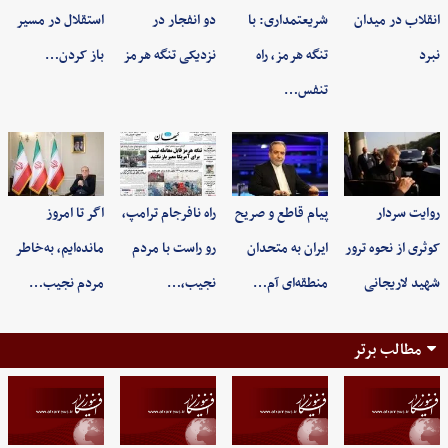
انقلاب در میدان
شریعتمداری: با
دو انفجار در
استقلال در مسیر
نبرد
تنگه هرمز، راه
نزدیکی تنگه هرمز
باز کردن…
تنفس…
روایت سردار
پیام قاطع و صریح
راه نافرجام ترامپ،
اگر تا امروز
کوثری از نحوه ترور
ایران به متحدان
رو راست با مردم
مانده‌ایم، به‌خاطر
شهید لاریجانی
منطقه‌ای آم…
نجیب،…
مردم نجیب…
مطالب برتر