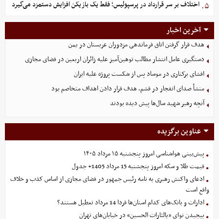
اختلاف بر سر قرارداد در پرسپولیس؛ فقط یک بازیکن افزایش دستمزد می‌گیرد
۵.
آخرین اخبار
هدف قرار گرفتن اتاق‌ فرماندهی مزدوران عربستان در یمن
دستگیری عامل انتشار مطالب توهین‌آمیز علیه زائران اربعین در فضای مجازی
افشای برکناری در موساد پس از شکست پروژه علیه ایران
منشأ صدای انفجار در قشم، هدف قرار دادن اهداف متخاصم بود
آنچه رهبر شهید سال‌ها پیش دیده بودند
عناوین برگزیده
پیش‌بینی هواشناسی امروز پنجشنبه ۱۵ مرداد ۱۴۰۵
قیمت طلا و سکه امروز پنجشنبه 15 مرداد 1405+ جدول
ادعای واکنش رهبری به نامه رئیس جمهور در فضای مجازی از اساس کذب و خلاف
واقع است
ادارات و بانک‌های کدام استان‌ها فردا 14 مرداد تعطیل هستند؟
پیچیدن نوای «یالثارات الحسین» در خیابان‌های تهران