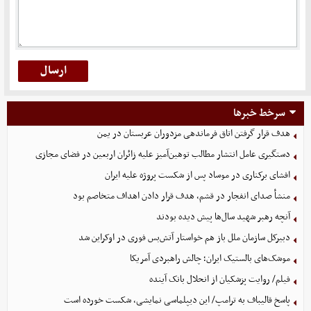
سرخط خبرها
هدف قرار گرفتن اتاق‌ فرماندهی مزدوران عربستان در یمن
دستگیری عامل انتشار مطالب توهین‌آمیز علیه زائران اربعین در فضای مجازی
افشای برکناری در موساد پس از شکست پروژه علیه ایران
منشأ صدای انفجار در قشم، هدف قرار دادن اهداف متخاصم بود
آنچه رهبر شهید سال‌ها پیش دیده بودند
دبیرکل سازمان ملل باز هم خواستار آتش‌بس فوری در اوکراین شد
موشک‌های بالستیک ایران؛ چالش راهبردی آمریکا
فیلم/ روایت پزشکیان از انحلال بانک آینده
پاسخ قالیباف به ترامپ/ این دیپلماسی نمایشی، شکست خورده است