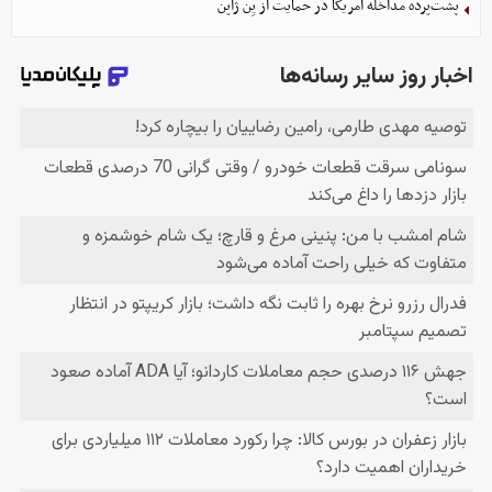
پشت‌پرده مداخله آمریکا در حمایت از یِن ژاپن