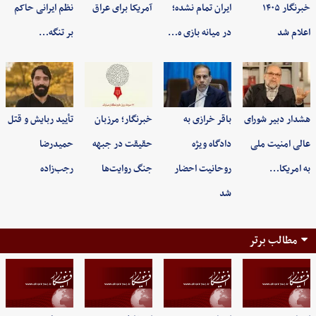
خبرنگار ۱۴۰۵
ایران تمام نشده؛
آمریکا برای عراق
نظم ایرانی حاکم
اعلام شد
در میانه بازی ه…
بر تنگه…
هشدار دبیر شورای
باقر خرازی به
خبرنگار؛ مرزبان
تأیید ربایش و قتل
عالی امنیت ملی
دادگاه ویژه
حقیقت در جبهه
حمیدرضا
به امریکا…
روحانیت احضار
جنگ روایت‌ها
رجب‌زاده
شد
مطالب برتر