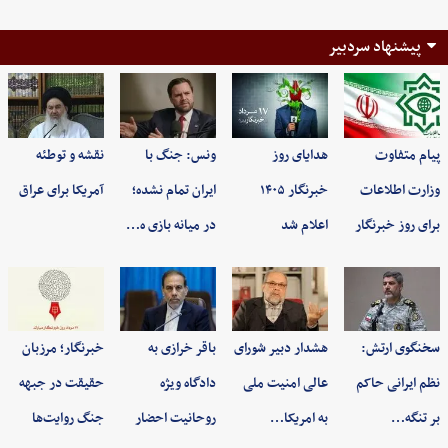
پیشنهاد سردبیر
پیام متفاوت
هدایای روز
ونس: جنگ با
نقشه و توطئه
وزارت اطلاعات
خبرنگار ۱۴۰۵
ایران تمام نشده؛
آمریکا برای عراق
برای روز خبرنگار
اعلام شد
در میانه بازی ه…
سخنگوی ارتش:
هشدار دبیر شورای
باقر خرازی به
خبرنگار؛ مرزبان
نظم ایرانی حاکم
عالی امنیت ملی
دادگاه ویژه
حقیقت در جبهه
بر تنگه…
به امریکا…
روحانیت احضار
جنگ روایت‌ها