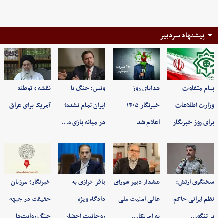
پیشنهاد سردبیر
پیام متفاوت
هدایای روز
ونس: جنگ با
نقشه و توطئه
وزارت اطلاعات
خبرنگار ۱۴۰۵
ایران تمام نشده؛
آمریکا برای عراق
برای روز خبرنگار
اعلام شد
در میانه بازی ه…
سخنگوی ارتش:
هشدار دبیر شورای
باقر خرازی به
خبرنگار؛ مرزبان
نظم ایرانی حاکم
عالی امنیت ملی
دادگاه ویژه
حقیقت در جبهه
بر تنگه…
به امریکا…
روحانیت احضار
جنگ روایت‌ها