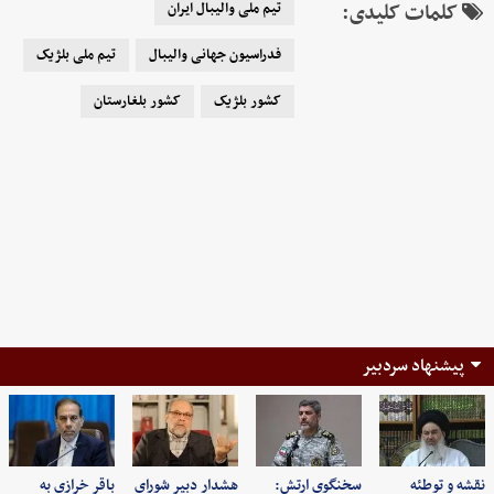
کلمات کلیدی:
تیم ملی والیبال ایران
فدراسیون جهانی والیبال
تیم ملی بلژیک
کشور بلژیک
کشور بلغارستان
پیشنهاد سردبیر
نقشه و توطئه
سخنگوی ارتش:
هشدار دبیر شورای
باقر خرازی به