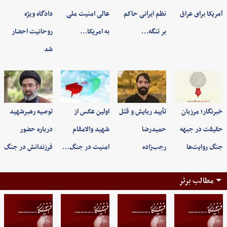
آمریکا برای عراق
نظم ایرانی حاکم
عالی امنیت ملی
دادگاه ویژه
بر تنگه…
به امریکا…
روحانیت احضار
شد
خبرنگار؛ مرزبان
تأیید ربایش و قتل
اولین عکس از
توصیه رهبرشهید
حقیقت در جبهه
حمیدرضا
شهید والامقام
درباره حضور
جنگ روایت‌ها
رجب‌زاده
امنیت در جنگ…
فرزندانش در جنگ
مطالب برتر