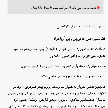
شکست تیم ملی والیبال در لیگ ملت‌ها مقابل بلغارستان
پاسور: عرشیا به‌نژاد و عمران کوکجیلی
قطرپاسور: علی حاجی‌پور و پویا آریاخواه
دریافت‌کننده قدرتی: مرتضی شریفی (کاپیتان)، پوریا حسین‌خانزاده، مبین
نصری، علی حق‌پرست و امیرحسین اسفندیار
مدافع میانی: محمد ولی‌زاده، یوسف کاظمی و سید عیسی ناصری
لیبروها: محمدرضا حضرت‌پور و حسین حاجی‌کلاته
همچنین عباس نظریان به عنوان سرپرست، روبرتو پیاتزا (سرمربی)، توماس
توتولو، رحمان محمدی راد ‌و علی فتاحی به عنوان مربیان، جیانی روسی (مربی
بدنساز)، محمدامین شاکری (آنالیزور)، مهدی ابارشی (پزشک)، حسین کرد
فیروزجائی (فیزیوتراپ) و سجاد نوری به عنوان ماساژور اعضای کادر فنی تیم