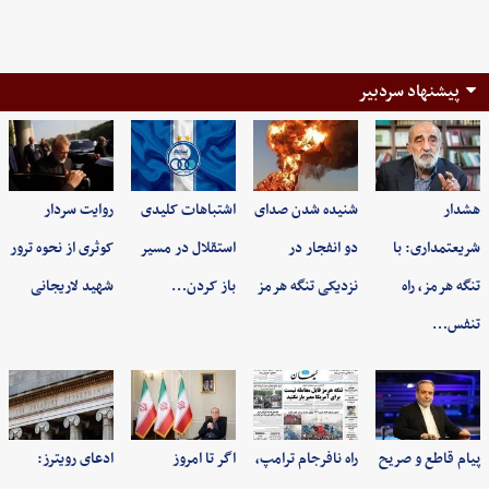
پیشنهاد سردبیر
هشدار
شنیده شدن صدای
اشتباهات کلیدی
روایت سردار
شریعتمداری: با
دو انفجار در
استقلال در مسیر
کوثری از نحوه ترور
تنگه هرمز، راه
نزدیکی تنگه هرمز
باز کردن…
شهید لاریجانی
تنفس…
پیام قاطع و صریح
راه نافرجام ترامپ،
اگر تا امروز
ادعای رویترز: