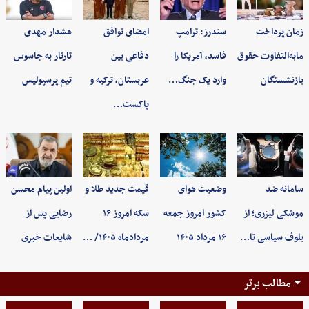
زمان پرداخت
سندرز: ترامپ
امضای توافق
هشدار مهدی
مابه‌التفاوت حقوق
فاسد، آمریکا را
دفاعی بین
تارتار به جاسوس
بازنشستگان
وارد یک جنگ…
عربستان، ترکیه و
تیم پرسپولیس
پاکست…
سامانه ضد
وضعیت هوای
قیمت جدید طلا و
اولین پیام محسن
موشکی لیزری؛ از
کشور امروز جمعه
سکه امروز ۱۶
رضایی پس از
بلوف سیاسی تا…
۱۶ مرداد ۱۴۰۵
مردادماه ۱۴۰۵/ …
شایعات خبری
مطالب برتر