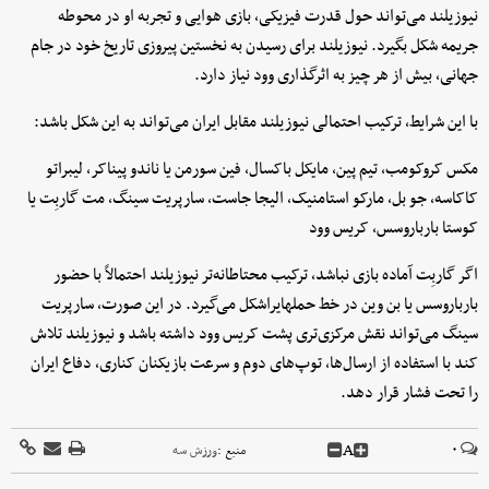
نیوزیلند می‌تواند حول قدرت فیزیکی، بازی هوایی و تجربه او در محوطه
جریمه شکل بگیرد. نیوزیلند برای رسیدن به نخستین پیروزی تاریخ خود در جام
جهانی، بیش از هر چیز به اثرگذاری وود نیاز دارد.
با این شرایط، ترکیب احتمالی نیوزیلند مقابل ایران می‌تواند به این شکل باشد:
مکس کروکومب، تیم پین، مایکل باکسال، فین سورمن یا ناندو پیناکر، لیبراتو
کاکاسه، جو بل، مارکو استامنیک، الیجا جاست، سارپریت سینگ، مت گاربِت یا
کوستا بارباروسس، کریس وود
اگر گاربِت آماده بازی نباشد، ترکیب محتاطانه‌تر نیوزیلند احتمالاً با حضور
بارباروسس یا بن وین در خط حملهایراشکل می‌گیرد. در این صورت، سارپریت
سینگ می‌تواند نقش مرکزی‌تری پشت کریس وود داشته باشد و نیوزیلند تلاش
کند با استفاده از ارسال‌ها، توپ‌های دوم و سرعت بازیکنان کناری، دفاع ایران
را تحت فشار قرار دهد.
A
۰
منبع :
ورزش سه