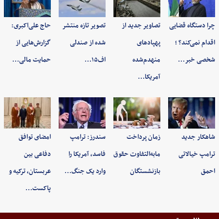
چرا دستگاه قضایی
تصاویر جدید از
تصویر تازه منتشر
حاج علی‌اکبری:
اقدام نمی‌کند؟ ؛
پهپادهای
شده از صندلی
گزارش‌هایی از
شخصی خبر…
منهدم‌شده
اف۱۵…
حمایت مالی…
آمریکا…
شاهکار جدید
زمان پرداخت
سندرز: ترامپ
امضای توافق
ترامپ خیالاتی
مابه‌التفاوت حقوق
فاسد، آمریکا را
دفاعی بین
احمق
بازنشستگان
وارد یک جنگ…
عربستان، ترکیه و
پاکست…