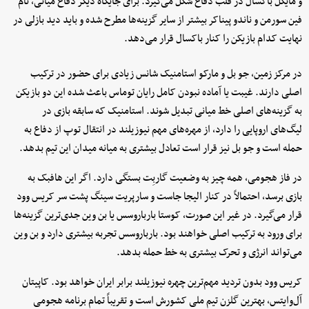
و مایکل باکسال در قلب دفاع شکل می‌گیرد. برای جایگاه دیگر دفاع میانی، نام
فین سورمن و ناندو پیناکر بیشتر از سایر گزینه‌ها مطرح شده و باید دید بازلی در
نهایت کدام بازیکن را کنار باکسال قرار می‌دهد.
در مرکز زمین، جو بل و مارکو استامنیک شانس زیادی برای حضور در ترکیب
اصلی دارند. غیبت یا آماده نبودن کامل رایان توماس باعث شده این دو بازیکن
به گزینه‌های اصلی خط میانی تبدیل شوند. استامنیک که سابقه بازی در
لیگ‌های اروپایی را دارد، از مهره‌های مهم نیوزیلند در انتقال توپ از دفاع به
حمله است و جو بل نیز قرار است تعادل بیشتری به میانه میدان این تیم بدهد.
در فاز هجومی، همه چیز به وضعیت گاربِت بستگی دارد. اگر این هافبک به
بازی برسد، احتمالاً در کنار الیجا جاست و سارپریت سینگ پشت سر کریس وود
قرار می‌گیرد. در غیر این صورت، کوستا بارباروسس یا بن وین جدی‌ترین گزینه‌ها
برای ورود به ترکیب اصلی خواهند بود. بارباروسس تجربه بیشتری دارد و بن وین
می‌تواند انرژی و تحرک بیشتری به خط حمله بدهد.
کریس وود بدون تردید مهم‌ترین چهره نیوزیلند برابر ایران خواهد بود. کاپیتان
آل‌وایتس، بهترین گلزن تیم ملی کشورش است و تقریباً تمام برنامه هجومی