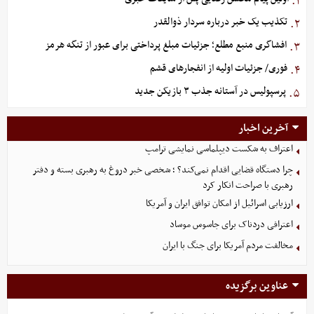
تکذیب یک خبر درباره سردار ذوالقدر
۲.
افشاگری منبع مطلع؛ جزئیات مبلغ پرداختی برای عبور از تنگه هرمز
۳.
فوری/ جزئیات اولیه از انفجارهای قشم
۴.
پرسپولیس در آستانه جذب ۳ بازیکن جدید
۵.
آخرین اخبار
اعتراف به شکست دیپلماسی نمایشی ترامپ
چرا دستگاه قضایی اقدام نمی‌کند؟ ؛ شخصی خبر دروغ به رهبری بسته و دفتر
رهبری با صراحت انکار کرد
ارزیابی اسرائیل از امکان توافق ایران و آمریکا
اعترافی دردناک برای جاسوس موساد
مخالفت مردم آمریکا برای جنگ با ایران
عناوین برگزیده
آمیتاب باچان دوست نتانیاهو به ایران می آید! +فیلم وعکس