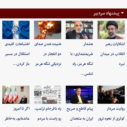
پیشنهاد سردبیر
ابتکارات رهبر
هشدار
شنیده شدن صدای
اشتباهات کلیدی
انقلاب در میدان
شریعتمداری: با
دو انفجار در
استقلال در مسیر
نبرد
تنگه هرمز، راه
نزدیکی تنگه هرمز
باز کردن…
تنفس…
روایت سردار
پیام قاطع و صریح
راه نافرجام ترامپ،
اگر تا امروز
کوثری از نحوه ترور
ایران به متحدان
رو راست با مردم
مانده‌ایم، به‌خاطر