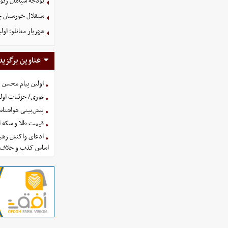
بودجه سپاهان رکورد زد؛ تصویب
ستقلال خوزستان چ
شهریار مغانلو؛ اول
عناوین برگزید
اولین پیام محسن 
فوری/ جزئیات اولی
پیش‌بینی هواشناسی امروز
قیمت طلا و سکه امروز پنجشنب
ادعای واکنش رهبر
اساس کذب و خلاف 