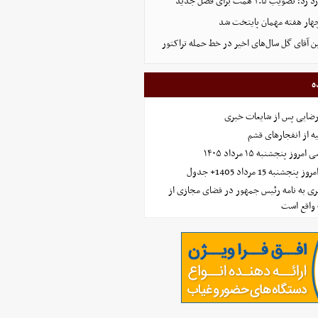
 ۲.۵ همت برای فصل جدید
هار هفته مهمان پایتخت شد
ین آقای گل سال‌های اخیر در خط حمله تراکتور
ه
رضایی پس از شایعات خبری
ه از انفجارهای قشم
 پنجشنبه ۱۵ مرداد ۱۴۰۵
ه 15 مرداد 1405+ جدول
ی به نامه رئیس جمهور در فضای مجازی از
واقع است