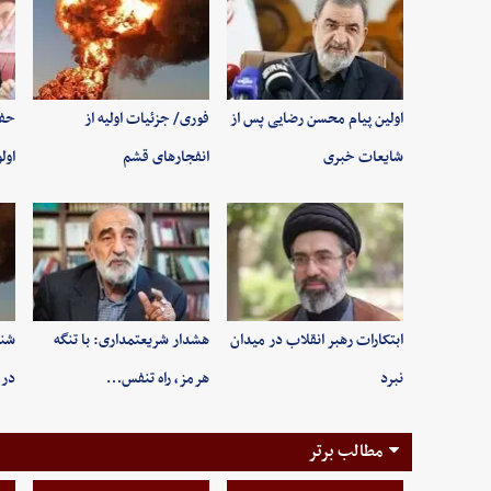
اولین پیام محسن رضایی پس از
فوری/ جزئیات اولیه از
حفظ
شایعات خبری
انفجارهای قشم
اول
ابتکارات رهبر انقلاب در میدان
هشدار شریعتمداری: با تنگه
شنی
نبرد
هرمز، راه تنفس…
در 
مطالب برتر