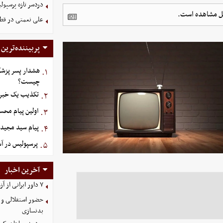
دردسر تازه پرسپو
ابل مشاهده است.
علی نعمتی در قطر؛
پربیننده‌ترین
هشدار پسر پزشک
۱.
چیست؟
تکذیب یک خبر د
۲.
اولین پیام مح
۳.
پیام سید مجید 
۴.
پرسپولیس در آستانه ج
۵.
آخرین اخبار
۷ داور ایرانی از آزمون نخبگان آسیا سربلند بیرون آمدند
حضور استقلالی و 
بدنسازی