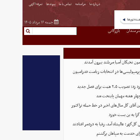
درباره ما
مرامنامه
تماس با ما
پیوندها
تعرفه اگهی
جمعه ۱۶ مرداد ۱۴۰۵
نرمندان
بازرگانی
پرسپولیسی‌ها در انتخابات ریاست فدراسیون
 ۲.۵ همت برای فصل جدید
هار هفته مهمان پایتخت شد
ین آقای گل سال‌های اخیر در خط حمله تراکتور
گرا به بن بست خورد
ل‌گهر؛ عالیشاه آمد، رقبا به دردسر افتادند
ای خدمت به سپاهان برگشتم