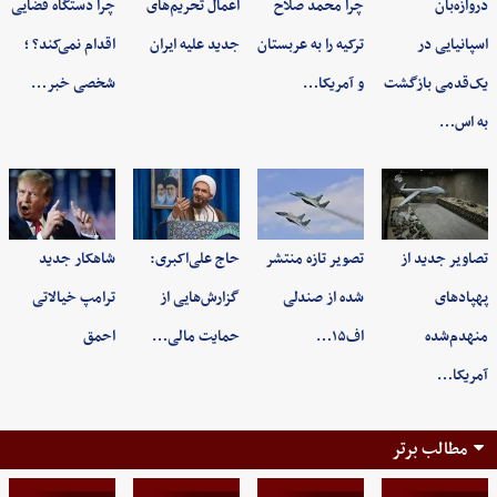
دروازه‌بان
چرا محمد صلاح
اعمال تحریم‌های
چرا دستگاه قضایی
اسپانیایی در
ترکیه را به عربستان
جدید علیه ایران
اقدام نمی‌کند؟ ؛
یک‌قدمی بازگشت
و آمریکا…
شخصی خبر…
به اس…
تصاویر جدید از
تصویر تازه منتشر
حاج علی‌اکبری:
شاهکار جدید
پهپادهای
شده از صندلی
گزارش‌هایی از
ترامپ خیالاتی
منهدم‌شده
اف۱۵…
حمایت مالی…
احمق
آمریکا…
مطالب برتر