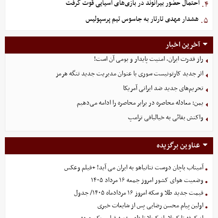
احتمال حضور بیرانوند در بازی‌های آسیایی قوت گرفت
۴.
هشدار مهدی تارتار به جاسوس تیم پرسپولیس
۵.
آخرین اخبار
راز قدرت ایران، امنیت پایدار و بومی آن است!
اثر جدید کارتونیست سوری با عنوان مدیریت جدید تنگه هرمز
تحریم‌های جدید ضد ایرانی آمریکا
یمن: معادله محاصره در برابر محاصره را ادامه می‌دهیم
واکنش بقائی به خیالبافی ترامپ
عناوین برگزیده
آمیتاب باچان دوست نتانیاهو به ایران می آید! +فیلم وعکس
وضعیت هوای کشور امروز جمعه ۱۶ مرداد ۱۴۰۵
قیمت جدید طلا و سکه امروز ۱۶ مردادماه ۱۴۰۵/ جدول
اولین پیام محسن رضایی پس از شایعات خبری