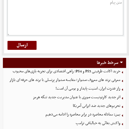
سرخط خبرها
خرید اکانت ظرفیتی PS5 و PS4؛ راهی اقتصادی برای تجربه بازی‌های محبوب
معرفی برند های معروف سشوار؛ مقایسه سشوار پرنسلی با برند های حرفه ای بازار
راز قدرت ایران، امنیت پایدار و بومی آن است!
اثر جدید کارتونیست سوری با عنوان مدیریت جدید تنگه هرمز
تحریم‌های جدید ضد ایرانی آمریکا
یمن: معادله محاصره در برابر محاصره را ادامه می‌دهیم
واکنش بقائی به خیالبافی ترامپ