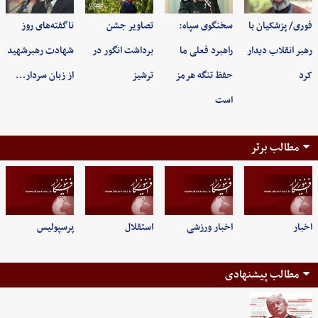
فوری/ پزشکیان با
سخنگوی سپاه:
تصاویر جشن
ناگفته‌های روز
رهبر انقلاب دیدار
راهبرد فعلی ما
برداشت انگور در
شهادت رهبرشهید
کرد
حفظ تنگه هرمز
ترشیز
از زبان سردار…
است
مطالب برتر
اخبار
اخبار ورزشی
استقلال
پرسپولیس
مطالب پیشنهادی