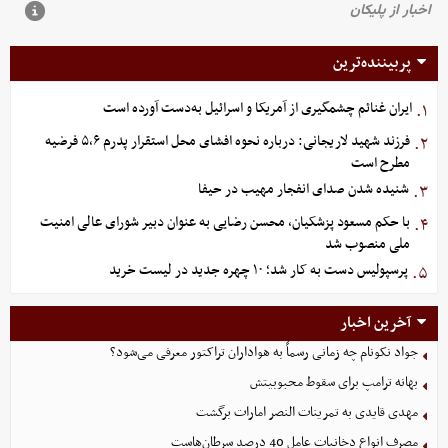
پربیننده‌ترین
ایران غنائم چشمگیری از آمریکا و اسرائیل به‌دست آورده است
۱.
فرزند شهید لاریجانی: درباره نحوه افشای محل استقرار پدرم ۵،۶ فرضیه
۲.
مطرح است
شنیده شدن صدای انفجار مهیب در حیفا
۳.
با حکم مسعود پزشکیان، محسن رضایی به عنوان دبیر شورای عالی امنیت
۴.
ملی منصوب شد
پرسپولیس دست به کار شد؛ ۱۰ چهره جدید در لیست خرید
۵.
آخرین اخبار
جواد نکونام چه زمانی رسماً به هواداران تراکتور معرفی می‌شود؟
بهانه ترامپ برای سقوط محبوبیتش
مهدی قایدی به تمرینات النصر امارات برگشت
مصرف انواع دخانیات عامل 40 درصد سرطان‌هاست