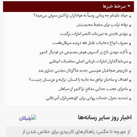
سرخط خبرها
جواد نکونام چه زمانی رسماً به هواداران تراکتور معرفی می‌شود؟
بهانه ترامپ برای سقوط محبوبیتش
مهدی قایدی به تمرینات النصر امارات برگشت
مصرف انواع دخانیات عامل 40 درصد سرطان‌هاست
تأکید مهدی تاج بر گسترش هوش مصنوعی در فوتبال کشور
سرمایه‌گذاران امارات، قربانی اصلی محاسبات ابوظبی
داریوش شجاعیان هم‌تیمی جدید شاگردان مجتبی جباری شد
اهداف و ساختار توافق سه جانبه پاکستان، ترکیه و عربستان چیست؟
ماجرای عجیب جدایی مدافع تراکتور از سپاهان
تشدید بحران خدمات روانی برای کهنه‌سربازان آمریکایی