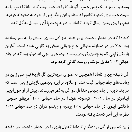
رسید و او نیز با یک پاس چیپ، آئو تاناکا را صاحب توپ کرد. تاناکا توپ را به
سمت چپ برای کیتو ناکامورا فرستاد و این وینگر پس از نفوذ به محوطه جریمه،
توپ را روی زمین ارسال کرد تا کامادا با ضربه پشت پا آن را تبدیل به گل کند.
کامادا که در دیدار نخست برابر هلند نیز گل تساوی تیمش را به ثمر رسانده
بود، حالا در دو مسابقه متوالی جام جهانی موفق به گلزنی شده است. آخرین
بازیکن ژاپنی که به چنین رکوردی رسیده بود، جون‌ایچی ایناموتو بود که در جام
جهانی ۲۰۰۲ مقابل بلژیک و روسیه گلزنی کرده بود.
گل دقیقه چهار کامادا همچنین به عنوان سریع‌ترین گل تاریخ تیم ملی ژاپن در
رقابت‌های جام جهانی ثبت شد. او علاوه بر این، پنجمین بازیکن ژاپنی است که
در یک دوره از جام جهانی حداقل دو گل به ثمر می‌رساند. پیش از او جون‌ایچی
ایناموتو در سال ۲۰۰۲، کیسوکه هوندا در جام جهانی ۲۰۱۰ آفریقای جنوبی،
تاکاشی اینوی در جام جهانی ۲۰۱۸ روسیه و ریتسو دوان در جام جهانی ۲۰۲۲
قطر به این آمار دست یافته بودند.
ژاپن که پس از گل زودهنگام کامادا کنترل بازی را در اختیار داشت، در دقیقه