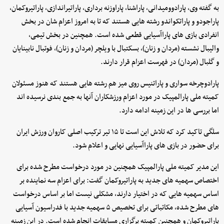
به گفته وی، پارادوومیدانی، پاراشنا، پاراوزنه برداری، پاراتیراندازی، پاراتیروکمان،
پاراجودو و پاراتکواندو رشته هایی هستند که تا به امروز اعزام شان در بخش
انفرادی بازی های پاراآسیایی قطعی شده است. همچنین در بخش تیمی،
والیبال نشسته (مردان و زنان)، بسکتبال با ویلچر (مردان و زنان)، فوتبال نابینایان
و گلبال (مردان) در فهرست اعزام قرار دارند.
پارادوچرخه سواری و پاراتنیس روی میز هم رشته هایی هستند که هنوز مسئولان
کمیته ملی پارالمپیک در مورد اعزام ورزشکاران آنها به جمع بندی نرسیده اند
اما بررسی ها در این زمینه ادامه دارد.
سلگی تاکید کرد که تلاش این است تا ۱۵ تیر ترکیب اصلی کاروان ورزش ایران
برای حضور در بازی های پاراآسیایی نهایی و اعلام شود.
این مدیر کمیته ملی پارالمپیک همچنین در مورد درخواست مطرح شده برای
اختصاص سهمیه های جدید به پاراتیروکمان گفت: برای اعزام سه نماینده بر
اساس سهمیه هایی که در اختیار دارند، مشکلی نیست اما بر اساس درخواست
های مطرح شده، مکاتباتی برای تخصیص ۵ سهمیه جدید با فدراسیون آسیایی
پاراتیروکمان و همچنین کمیته برگزاری مسابقات انجام شده است. در این زمینه