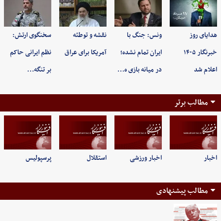
هدایای روز
ونس: جنگ با
نقشه و توطئه
سخنگوی ارتش:
خبرنگار ۱۴۰۵
ایران تمام نشده؛
آمریکا برای عراق
نظم ایرانی حاکم
اعلام شد
در میانه بازی ه…
بر تنگه…
مطالب برتر
اخبار
اخبار ورزشی
استقلال
پرسپولیس
مطالب پیشنهادی