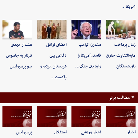
آمریکا…
زمان پرداخت
سندرز: ترامپ
امضای توافق
هشدار مهدی
مابه‌التفاوت حقوق
فاسد، آمریکا را
دفاعی بین
تارتار به جاسوس
بازنشستگان
وارد یک جنگ…
عربستان، ترکیه و
تیم پرسپولیس
پاکست…
مطالب برتر
اخبار
اخبار ورزشی
استقلال
پرسپولیس