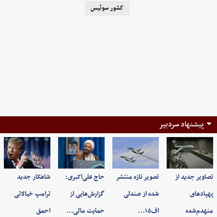
کشور سوئیس
پیشنهاد سردبیر
تصاویر جدید از
تصویر تازه منتشر
حاج علی‌اکبری:
شاهکار جدید
پهپادهای
شده از صندلی
گزارش‌هایی از
ترامپ خیالاتی
منهدم‌شده
اف۱۵…
حمایت مالی…
احمق