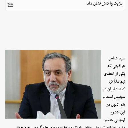
بلژیک واکنش نشان داد.
سید عباس
عراقچی که
یکی از اعضای
تیم مذاکره
کننده ایران در
سوئیس است و
هم‌اکنون در
این کشور
اروپایی حضور
دارد، به بازی تیم ملی مقابل بلژیک در هفته دوم مرحله گروهی جام جهانی