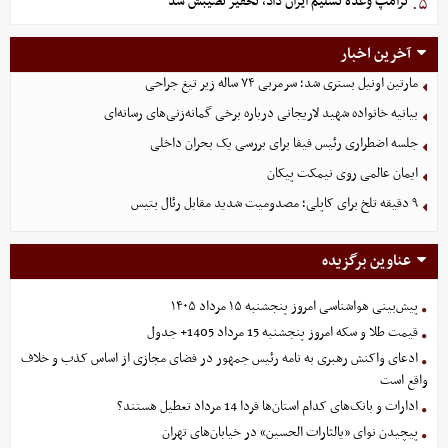
ترامپ وعده تسلیم ایران داد، تحقیر نصیبش شد
۵.
آخرین اخبار
مارتین اونیل بستری شد؛ سرمربی ۷۴ ساله زیر تیغ جراحی
بیانیه خانواده شهید لاریجانی درباره برخی گمانه‌زنی‌های رسانه‌ای
جلسه اضطراری رئیس فیفا برای بررسی یک بحران داخلی
ایمان عالمی روی نیمکت پیکان
۹ دقیقه تلخ برای کاپلی؛ مصدومیت شدید مقابل رئال بتیس
عناوین برگزیده
پیش‌بینی هواشناسی امروز پنجشنبه ۱۵ مرداد ۱۴۰۵
قیمت طلا و سکه امروز پنجشنبه 15 مرداد 1405+ جدول
ادعای واکنش رهبری به نامه رئیس جمهور در فضای مجازی از اساس کذب و خلاف
واقع است
ادارات و بانک‌های کدام استان‌ها فردا 14 مرداد تعطیل هستند؟
پیچیدن نوای «یالثارات الحسین» در خیابان‌های تهران