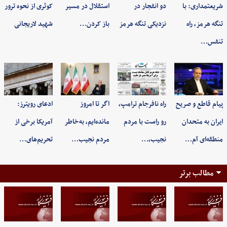
شریعتمداری: با
دو انفجار در
استقلال در مسیر
کوثری از نحوه ترور
تنگه هرمز، راه
نزدیکی تنگه هرمز
باز کردن…
شهید لاریجانی
تنفس…
پیام قاطع و صریح
راه نافرجام ترامپ،
اگر تا امروز
ادعای رویترز:
ایران به متحدان
رو راست با مردم
مانده‌ایم، به‌خاطر
آمریکا برخی از
منطقه‌ای آم…
نجیب،…
مردم نجیب…
تحریم‌های…
مطالب برتر