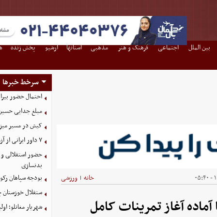
بین الملل
اجتماعی
فرهنگ و هنر
مذهبی
استانها
آرشیو
پخش زنده
ه
سرخط خبرها
احتمال حضور بیرا
مبلغ جدایی حسین 
کیش در مسیر میزبانی
۷ داور ایرانی از آزمون نخبگان آسیا سربلند بیرون آمدند
حضور استقلالی و 
بدنسازی
۱
خانه
ورزشی
بودجه سپاهان رکورد زد؛ تصویب
|
ستقلال خوزستان چ
آماده آغاز تمرینات کامل
شهریار مغانلو؛ اول