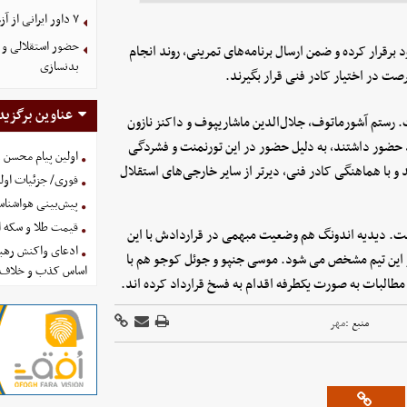
۷ داور ایرانی از آزمون نخبگان آسیا سربلند بیرون آمدند
حضور استقلالی و 
 برقرار کرده و ضمن ارسال برنامه‌های تمرینی، روند انجام
بدنسازی
رصت در اختیار کادر فنی قرار بگیرند.
عناوین برگزید
. رستم آشورماتوف، جلال‌الدین ماشاریپوف و داکنز نازون
ای ملی کشورهای خود حضور داشتند، به دلیل حضور در این تورنمنت و فشردگی
اولین پیام محسن 
و با هماهنگی کادر فنی، دیرتر از سایر خارجی‌های استقلال
فوری/ جزئیات اولی
پیش‌بینی هواشناسی امروز
قیمت طلا و سکه امروز پنجشنب
اد است. دیدیه اندونگ هم وضعیت مبهمی در قراردادش با این
ادعای واکنش رهبر
در این تیم مشخص می شود. موسی جنپو و جوئل کوجو هم با
اساس کذب و خلاف 
ت مطالبات به صورت یکطرفه اقدام به فسخ قرارداد کرده اند.
منبع :
مهر