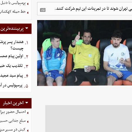
پرسپولیس با دنیل 
ی تهران شوند تا در تمرینات این تیم شرکت کنند.
خط حمله کهکشانی گ
پربیننده‌ترین
هشدار پسر پزشک
۱.
چیست؟
اولین پیام محس
۲.
تکذیب یک خبر د
۳.
پیام سید مجید 
۴.
پرسپولیس در آستانه ج
۵.
آخرین اخبار
احتمال حضور بیرا
مبلغ جدایی حسین 
کیش در مسیر میزبانی