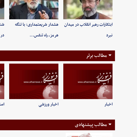
ابتکارات رهبر انقلاب در میدان
هشدار شریعتمداری: با تنگه
شنی
نبرد
هرمز، راه تنفس…
در 
مطالب برتر
اخبار
اخبار ورزشی
است
مطالب پیشنهادی