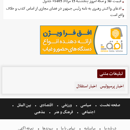
قیمت طلا و سکه امروز پنجشنبه 15 مرداد 1405+ جدول
ادعای واکنش رهبری به نامه رئیس جمهور در فضای مجازی از اساس کذب و خلاف
واقع است
تبلیغات متنی
اخبار پرسپولیس
اخبار استقلال
صفحه نخست
سیاسی
ورزشی
اقتصادی
بین الملل
اجتماعی
فرهنگ و هنر
مذهبی
درباره ما
مرامنامه
تماس با ما
پیوندها
تعرفه اگهی