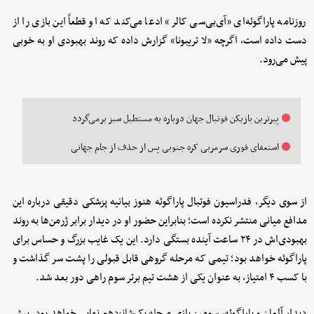
روزنامه پاراگوئه‌ای «آی‌بی‌سی کالر» ادعا می‌کند که او قطعاً این بازی را از
دست داده است، اگرچه «لا تریبونا» گزارش داده که روند بهبودی او به خوبی
پیش می‌رود.
پیرترین بازیکن فوتبال جهان دوباره به مستطیل سبز برمی‌گردد
استعفای فوری سرمربی کره جنوبی پس از حذف از جام جهانی
از سوی دیگر، فدراسیون فوتبال پاراگوئه هنوز بیانیه پزشکی دقیقی درباره این
مدافع میانی منتشر نکرده است؛ بنابراین حضور او در دیدار برابر ژرمن‌ها به روند
بهبودی‌اش در ۲۴ ساعت آینده بستگی دارد. این یک غایب بزرگ و حساس برای
پاراگوئه خواهد بود؛ تیمی که مرحله گروهی قابل قبولی را پشت سر گذاشت و
با کسب ۴ امتیاز، به عنوان یکی از هشت تیم برتر سوم راهی دور بعد شد.
دیدار آلمان و پاراگوئه، سومین بازی مرحله یک‌شانزدهم نهایی خواهد بود. پیش