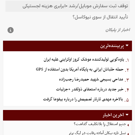
پربیننده‌ترین
یاوه‌گویی تولیدکننده موشک کروز اوکراینی علیه ایران
۱.
حمله خلبانان ایرانی به پایگاه آمریکا بدون استفاده از GPS
۲.
مداحی بسیجی شهید حمیدرضا رجب‌زاده
۳.
خبر جدید درباره استعفای ذولقدر +جزئیات
۴.
بالاخره مهدی تارتار تصمیمش را درباره بیفوما گرفت
۵.
آخرین اخبار
جنپو استقلال را بلاتکلیف گذاشت؟
نسل تازه پیکان آماده رقابت در لیگ برتر