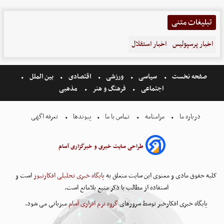
تبلیغات متنی
اخبار پرسپولیس
اخبار استقلال
صفحه نخست
سیاسی
ورزشی
اقتصادی
بین الملل
اجتماعی
فرهنگ و هنر
مذهبی
درباره ما
مرامنامه
تماس با ما
پیوندها
تعرفه اگهی
طراحی سایت خبری و خبرگزاری آسام
کلیه حقوق مادی و معنوی این سایت متعلق به
پایگاه خبری تحلیلی افکارنیوز
است و
استفاده از مطالب با ذکر منبع بلامانع است.
پایگاه خبری افکارخبر توسط سرورهای
گروه نرم افزاری آسام
میزبانی می شود.