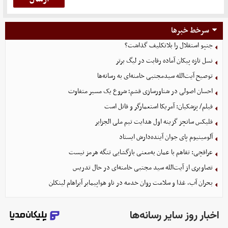
سرخط خبرها
جنپو استقلال را بلاتکلیف گذاشت؟
نسل تازه پیکان آماده رقابت در لیگ برتر
توصیح آیت‌الله سیدمجتبی خامنه‌ای به رسانه‌ها
احسان اصولی در شناورسازی قشم؛ شروع یک مسیر متفاوت
فیلم/ پزشکیان: آمریکا استعمارگر و قاتل است
فلیکس سانچز گزینه اول هدایت تیم ملی الجزایر
آلومینیوم پای جوان آینده‌دارش ایستاد
عراقچی: تفاهم با عمان به‌معنی بازگشایی تنگه هرمز نیست
تصاویری از آیت‌الله سید مجتبی خامنه‌ای در حال تدریس
بحران آب، غذا و سلامت روان خدمه در ناو هواپیمابر آبراهام لینکلن