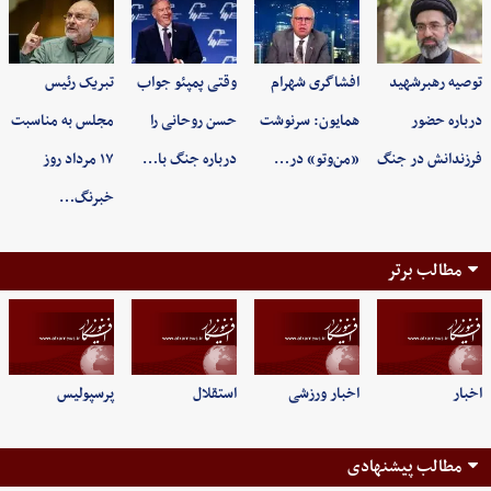
توصیه رهبرشهید
افشاگری شهرام
وقتی پمپئو جواب
تبریک رئیس
درباره حضور
همایون: سرنوشت
حسن روحانی را
مجلس به مناسبت
فرزندانش در جنگ
«من‌وتو» در…
درباره جنگ با…
۱۷ مرداد روز
خبرنگ…
مطالب برتر
اخبار
اخبار ورزشی
استقلال
پرسپولیس
مطالب پیشنهادی