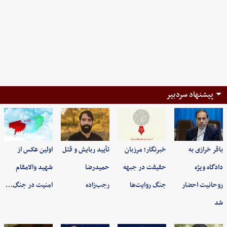
پیشنهاد سردبیر
باقر خرازی به
خبرنگار؛ مرزبان
تأیید ربایش و قتل
اولین عکس از
دادگاه ویژه
حقیقت در جبهه
حمیدرضا
شهید والامقام
روحانیت احضار
جنگ روایت‌ها
رجب‌زاده
امنیت در جنگ…
شد