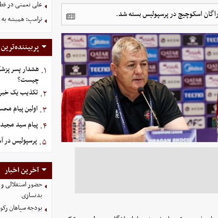
علی نعمتی در قطر؛
راگان اسکوچیچ در پرسپولیس بسته شد.
ترامپ: همیشه به م
پربیننده‌ترین
هشدار پسر پزشک
۱.
چیست؟
تکذیب یک خبر د
۲.
اولین پیام مح
۳.
پیام سید مجید 
۴.
پرسپولیس در آستانه ج
۵.
آخرین اخبار
حضور استقلالی و 
بدنسازی
بودجه سپاهان رکورد زد؛ تصویب