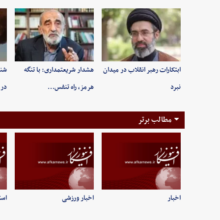
ابتکارات رهبر انقلاب در میدان
هشدار شریعتمداری: با تنگه
شنی
نبرد
هرمز، راه تنفس…
در 
مطالب برتر
اخبار
اخبار ورزشی
است