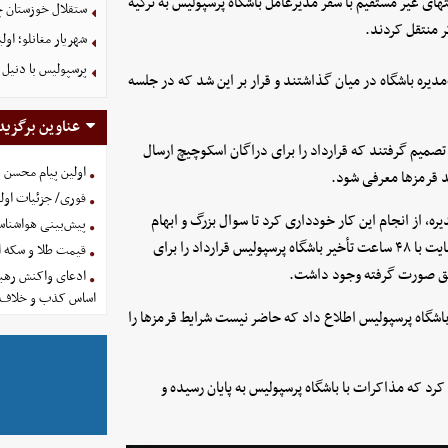
ی غیر مستقیم با سفر مدیرعامل باشگاه پرسپولیس به ترکیه
ستقلال خوزستان چ
ر منتقل کردند.
شهریار مغانلو؛ اول
پرسپولیس با دنیل 
یره باشگاه در میان گذاشتند و قرار بر این شد که در جلسه
عناوین برگزید
صمیم گرفتند که قرارداد را برای دراگان اسکوچیچ ارسال
اولین پیام محسن 
ید قرمزها معرفی شود.
فوری/ جزئیات اولی
 از انجام این کار خودداری کرد تا سوال بزرگ و ابهام
پیش‌بینی هواشناسی امروز
عجیب و البته ناراحتی خاص برای دراگان اسکوچیچ شکل بگیرد. در نهایت با ۴۸ ساعت تأخیر باشگاه پرسپولیس قرارداد را برای
قیمت طلا و سکه امروز پنجشنب
توافق صورت گرفته وجود داشت.
ادعای واکنش رهبر
اساس کذب و خلاف 
 باشگاه پرسپولیس اطلاع داد که حاضر نیست شرایط قرمزها را
رد که مذاکرات با باشگاه پرسپولیس به پایان رسیده و