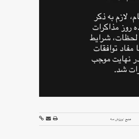
منبع :
ورزش سه