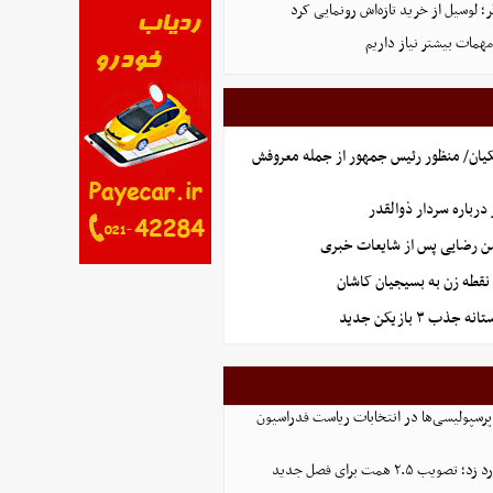
 لوسیل از خرید تازه‌اش رونمایی کرد
همات بیشتر نیاز داریم
یان/ منظور رئیس جمهور از جمله معروفش
رباره سردار ذوالقدر
سن رضایی پس از شایعات خبری
نقطه زن به بسیجیان کاشان
ذب ۳ بازیکن جدید
پرسپولیسی‌ها در انتخابات ریاست فدراسیون
 ۲.۵ همت برای فصل جدید