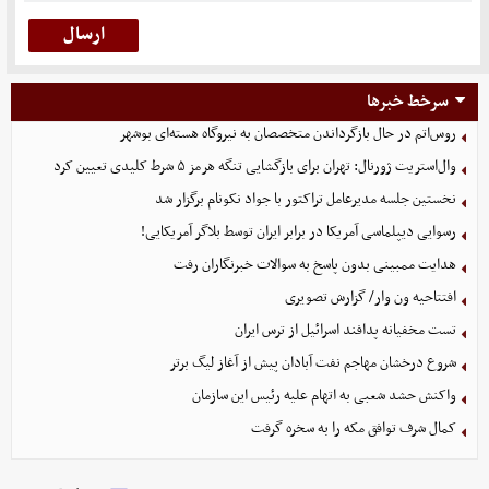
سرخط خبرها
روس‌اتم در حال بازگرداندن متخصصان به نیروگاه هسته‌ای بوشهر
وال‌استریت ژورنال: تهران برای بازگشایی تنگه هرمز ۵ شرط کلیدی تعیین کرد
نخستین جلسه مدیرعامل تراکتور با جواد نکونام برگزار شد
رسوایی دیپلماسی آمریکا در برابر ایران توسط بلاگر آمریکایی!
هدایت ممبینی بدون پاسخ به سوالات خبرنگاران رفت
افتتاحیه ون وار/ گزارش تصویری
تست مخفیانه پدافند اسرائیل از ترس ایران
شروع درخشان مهاجم نفت آبادان پیش از آغاز لیگ برتر
واکنش حشد شعبی به اتهام‌ علیه رئیس این سازمان
کمال شرف توافق مکه را به سخره گرفت