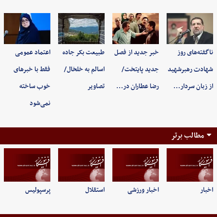
ناگفته‌های روز
خبر جدید از فصل
طبیعت بکر جاده
اعتماد عمومی
شهادت رهبرشهید
جدید پایتخت/
اسالم به خلخال/
فقط با خبرهای
از زبان سردار…
رضا عطاران در…
تصاویر
خوب ساخته
نمی‌شود
مطالب برتر
اخبار
اخبار ورزشی
استقلال
پرسپولیس