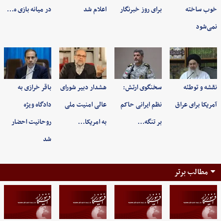
خوب ساخته
برای روز خبرنگار
اعلام شد
در میانه بازی ه…
نمی‌شود
نقشه و توطئه
سخنگوی ارتش:
هشدار دبیر شورای
باقر خرازی به
آمریکا برای عراق
نظم ایرانی حاکم
عالی امنیت ملی
دادگاه ویژه
بر تنگه…
به امریکا…
روحانیت احضار
شد
مطالب برتر