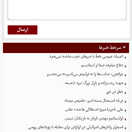
سرخط خبرها
اعتماد عمومی فقط با خبرهای خوب ساخته نمی‌شود
دفاع تمام‌قد فیفا از اینفانتینو
عراقچی: جنایت‌ها را نه فراموش می‌کنیم نه می‌بخشیم
شهید رجب‌زاده و پازل بزرگ نبرد با شیعه
خطر در خزر
فریاد استیصال منشه امیر، جاسوس موساد
علی تاجرنیا سوژه استقلالی‌ ها شد+ عکس
اولتیماتوم مهدی تارتار به بازیکنان تیمش
استقرار رادارهای اسرائیلی در اوکراین برای مقابله با پهپادهای روسی