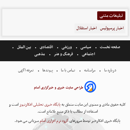
تبلیغات متنی
اخبار پرسپولیس
اخبار استقلال
صفحه نخست
سیاسی
ورزشی
اقتصادی
بین الملل
اجتماعی
فرهنگ و هنر
مذهبی
درباره ما
مرامنامه
تماس با ما
پیوندها
تعرفه اگهی
طراحی سایت خبری و خبرگزاری آسام
کلیه حقوق مادی و معنوی این سایت متعلق به
پایگاه خبری تحلیلی افکارنیوز
است و
استفاده از مطالب با ذکر منبع بلامانع است.
پایگاه خبری افکارخبر توسط سرورهای
گروه نرم افزاری آسام
میزبانی می شود.