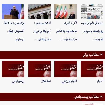
راه نافرجام ترامپ،
اگر تا امروز
ادعای رویترز:
پزشکیان: به‌ دنبال
رو راست با مردم
مانده‌ایم، به‌خاطر
آمریکا برخی از
گسترش جنگ
نجیب،…
مردم نجیب…
تحریم‌های…
نیستیم
مطالب برتر
اخبار
اخبار ورزشی
استقلال
پرسپولیس
مطالب پیشنهادی