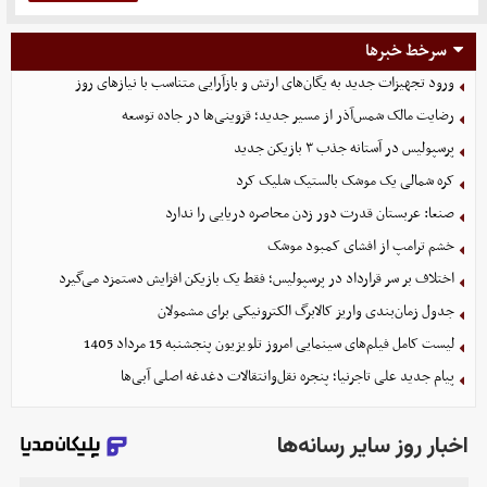
سرخط خبرها
ورود تجهیزات جدید به یگان‌های ارتش و بازآرایی متناسب با نیازهای روز
رضایت مالک شمس‌آذر از مسیر جدید؛ قزوینی‌ها در جاده توسعه
پرسپولیس در آستانه جذب ۳ بازیکن جدید
کره شمالی یک موشک بالستیک شلیک کرد
صنعا: عربستان قدرت دور زدن محاصره دریایی را ندارد
خشم ترامپ از افشای کمبود موشک
اختلاف بر سر قرارداد در پرسپولیس؛ فقط یک بازیکن افزایش دستمزد می‌گیرد
جدول زمان‌بندی واریز کالابرگ الکترونیکی برای مشمولان
لیست کامل فیلم‌های سینمایی امروز تلویزیون پنجشنبه 15 مرداد 1405
پیام جدید علی تاجرنیا؛ پنجره نقل‌وانتقالات دغدغه اصلی آبی‌ها