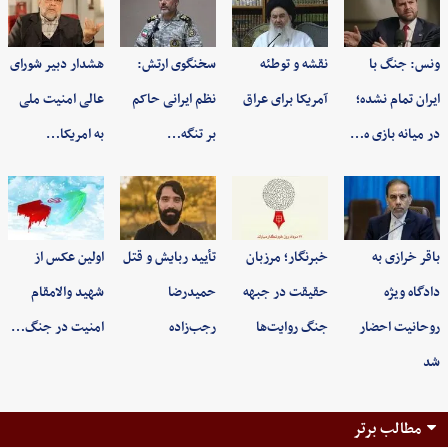
ونس: جنگ با
نقشه و توطئه
سخنگوی ارتش:
هشدار دبیر شورای
ایران تمام نشده؛
آمریکا برای عراق
نظم ایرانی حاکم
عالی امنیت ملی
در میانه بازی ه…
بر تنگه…
به امریکا…
باقر خرازی به
خبرنگار؛ مرزبان
تأیید ربایش و قتل
اولین عکس از
دادگاه ویژه
حقیقت در جبهه
حمیدرضا
شهید والامقام
روحانیت احضار
جنگ روایت‌ها
رجب‌زاده
امنیت در جنگ…
شد
مطالب برتر