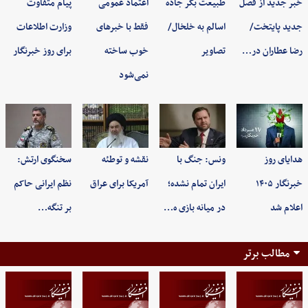
خبر جدید از فصل
طبیعت بکر جاده
اعتماد عمومی
پیام متفاوت
جدید پایتخت/
اسالم به خلخال/
فقط با خبرهای
وزارت اطلاعات
رضا عطاران در…
تصاویر
خوب ساخته
برای روز خبرنگار
نمی‌شود
هدایای روز
ونس: جنگ با
نقشه و توطئه
سخنگوی ارتش:
خبرنگار ۱۴۰۵
ایران تمام نشده؛
آمریکا برای عراق
نظم ایرانی حاکم
اعلام شد
در میانه بازی ه…
بر تنگه…
مطالب برتر