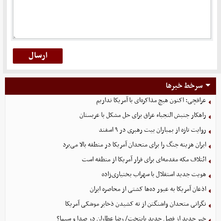
سرخط خبرها
عراقچی: اکنون هیچ مذاکره‌ای با آمریکا نداریم
راهکار جنبش النجباء عراق برای حل مشکل با عربستان
روایت تازه از بمباران بیت رهبری در ۹ اسفند
ایران هزینه جنگ را برای متحدان آمریکا در منطقه بالا می‌برد
ائتلاف مکه مقدمه‌ای برای فرار آمریکا از منطقه است
هویت جدید استقلال با سهراب بختیاری‌زاده
اذعان آمریکا به عبور ده‌ها کشتی از محاصره ایران
نگرانی متحدان واشنگتن از ته کشیدن ذخایر موشکی آمریکا
خبر جدید از فصل جدید پایتخت/ رضا عطاران در صدا و سیما؟