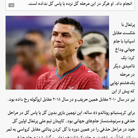
انجام داد. او هرگز در این مرحله گل نزده یا پاس گل نداده است.
پرتغال با
شکست مقابل
اسپانیا با جام
جهانی وداع
کرد؛ یک
ناامیدی دیگر
در مرحله
یک‌هشتم نهایی
که پیش از این
نیز در سال ۲۰۱۰ مقابل همین حریف و در سال ۲۰۱۸ مقابل اروگوئه رخ داده بود.
برای کریستیانو رونالدو 41 ساله، این نهمین بازی بدون گل یا پاس گل در مراحل
حذفی و سرنوشت‌ساز جام‌های جهانی بود. کاپیتان تیم ملی پرتغال اولین گل
خود در مراحل حذفی را در همین دوره با گل کردن پنالتی مقابل کرواسی به ثمر
رساند، اما آن مسابقه در مرحله یک‌شانزدهم نهایی برگزار شد؛ مرحله حذفی