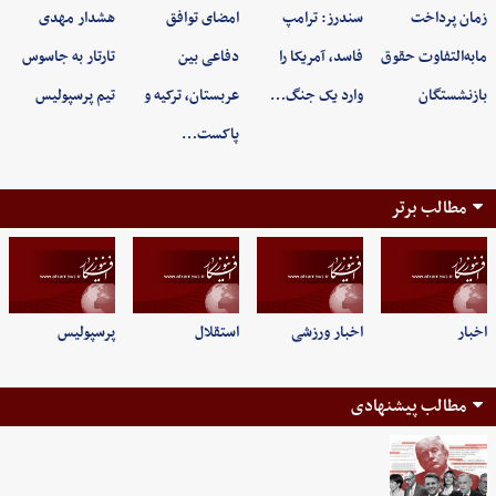
زمان پرداخت
سندرز: ترامپ
امضای توافق
هشدار مهدی
مابه‌التفاوت حقوق
فاسد، آمریکا را
دفاعی بین
تارتار به جاسوس
بازنشستگان
وارد یک جنگ…
عربستان، ترکیه و
تیم پرسپولیس
پاکست…
مطالب برتر
اخبار
اخبار ورزشی
استقلال
پرسپولیس
مطالب پیشنهادی