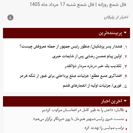
پربیننده‌ترین
هشدار پسر پزشکیان/ منظور رئیس جمهور از جمله معروفش چیست؟
۱.
اولین پیام محسن رضایی پس از شایعات خبری
۲.
تکذیب یک خبر درباره سردار ذوالقدر
۳.
افشاگری منبع مطلع؛ جزئیات مبلغ پرداختی برای عبور از تنگه هرمز
۴.
فوری/ جزئیات اولیه از انفجارهای قشم
۵.
آخرین اخبار
طالبان: داعش را به طور کامل در افغانستان سرکوب کردیم
نشست خبری رئیس‌جمهور همزمان با روز خبرنگار برگزار می‌شود
ترامپ سوئیس را تهدید کرد