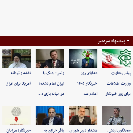
پیشنهاد سردبیر
پیام متفاوت
هدایای روز
ونس: جنگ با
نقشه و توطئه
وزارت اطلاعات
خبرنگار ۱۴۰۵
ایران تمام نشده؛
آمریکا برای عراق
برای روز خبرنگار
اعلام شد
در میانه بازی ه…
سخنگوی ارتش:
هشدار دبیر شورای
باقر خرازی به
خبرنگار؛ مرزبان