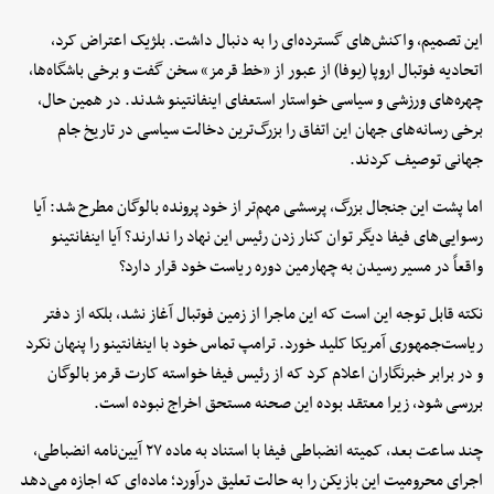
این تصمیم، واکنش‌های گسترده‌ای را به دنبال داشت. بلژیک اعتراض کرد،
اتحادیه فوتبال اروپا (یوفا) از عبور از «خط قرمز» سخن گفت و برخی باشگاه‌ها،
چهره‌های ورزشی و سیاسی خواستار استعفای اینفانتینو شدند. در همین حال،
برخی رسانه‌های جهان این اتفاق را بزرگ‌ترین دخالت سیاسی در تاریخ جام
جهانی توصیف کردند.
اما پشت این جنجال بزرگ، پرسشی مهم‌تر از خود پرونده بالوگان مطرح شد: آیا
رسوایی‌های فیفا دیگر توان کنار زدن رئیس این نهاد را ندارند؟ آیا اینفانتینو
واقعاً در مسیر رسیدن به چهارمین دوره ریاست خود قرار دارد؟
نکته قابل توجه این است که این ماجرا از زمین فوتبال آغاز نشد، بلکه از دفتر
ریاست‌جمهوری آمریکا کلید خورد. ترامپ تماس خود با اینفانتینو را پنهان نکرد
و در برابر خبرنگاران اعلام کرد که از رئیس فیفا خواسته کارت قرمز بالوگان
بررسی شود، زیرا معتقد بوده این صحنه مستحق اخراج نبوده است.
چند ساعت بعد، کمیته انضباطی فیفا با استناد به ماده ۲۷ آیین‌نامه انضباطی،
اجرای محرومیت این بازیکن را به حالت تعلیق درآورد؛ ماده‌ای که اجازه می‌دهد