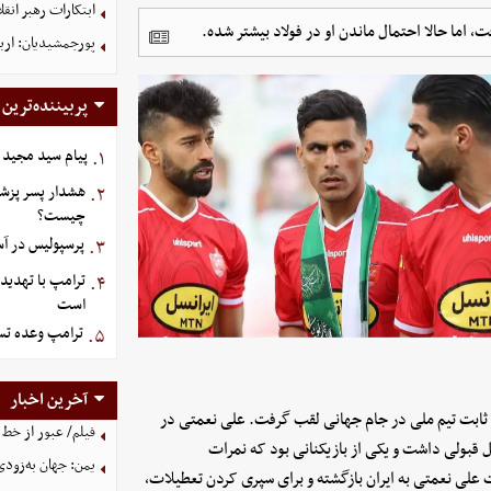
ابتکارات رهبر انق
 اما حالا احتمال ماندن او در فولاد بیشتر شده.
پورجمشیدیان: اربعین ۱۴۰۵ با بالاترین سطح امنی
پربیننده‌ترین
پیام سید مجید 
۱.
هشدار پسر پزشک
۲.
چیست؟
پرسپولیس در آستانه جذ
۳.
ترامپ با تهدید
۴.
است
ترامپ وعده تسل
۵.
آخرین اخبار
ان ثابت تیم ملی در جام جهانی لقب گرفت. علی نعمتی در
فیلم/ عبور از خط 
ل قبولی داشت و یکی از بازیکنانی بود که نمرات
یمن: جهان به‌زودی
ت علی نعمتی به ایران بازگشته و برای سپری کردن تعطیلات،