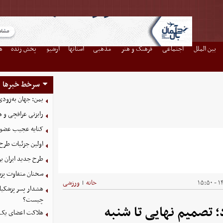
بین الملل
اجتماعی
فرهنگ و هنر
مذهبی
استانها
آرشیو
پخش زنده
ه
سرخط خبرها
یمن: جهان به‌زودی
رایزنی عراقچی و 
کنایه عجیب عضو 
اولین جزئیات طرح
طرح جدید ایران بر
سخنان متفاوت پزش
۱۴
خانه
ورزشی
|
هشدار پسر پزشکیا
چیست؟
؛ تصمیم نهایی تا شنبه
هلاکت اعضای یک 