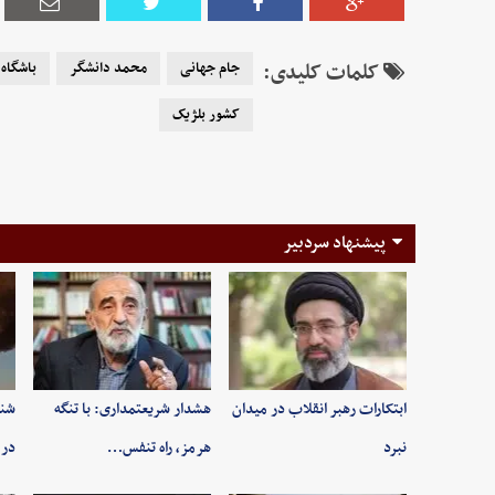
کلمات کلیدی:
جام جهانی
محمد دانشگر
باشگاه 
کشور بلژیک
پیشنهاد سردبیر
ابتکارات رهبر انقلاب در میدان
هشدار شریعتمداری: با تنگه
شنی
نبرد
هرمز، راه تنفس…
در 