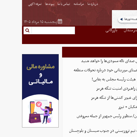
درباره ما
مرامنامه
تماس با ما
پیوندها
تعرفه اگهی
پنجشنبه ۱۵ مرداد ۱۴۰۵
نرمندان
بازرگانی
 صدای ناله سعودی‌ها را خواهد شنید
همتای موریتانی خود درباره تحولات منطقه
هیئت رئیسه مجلس به بقایی!
 راهبردی امنیت تنگه هرمز
ای عبور کشتی‌ها از تنگه هرمز
کیان + تیزر
ن/ منظور رئیس جمهور از جمله معروفش
تیم تروریستی در جنوب سیستان و بلوچستان