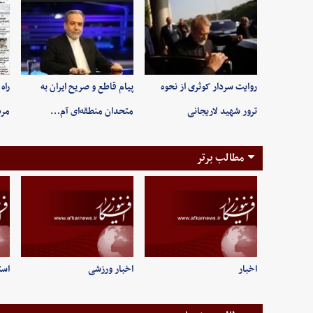
روایت سردار کوثری از نحوه
پیام قاطع و صریح ایران به
راه
ترور شهید لاریجانی
متحدان منطقه‌ای آم…
مر
مطالب برتر
اخبار
اخبار ورزشی
است