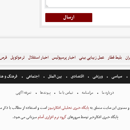
ران
بلیط قطار
عمل زیبایی بینی
اخبار پرسپولیس
اخبار استقلال
ترموکوپل
قرص ل
سیاسی
ورزشی
اقتصادی
بین الملل
اجتماعی
فرهنگ و هن
درباره ما
مرامنامه
تماس با ما
پیوندها
تعرفه اگهی
و معنوی این سایت متعلق به
پایگاه خبری تحلیلی افکارنیوز
است و استفاده از مطالب با ذکر من
پایگاه خبری افکارخبر توسط سرورهای
گروه نرم افزاری آسام
میزبانی می شود.