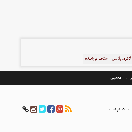
اغری پلاتین
استخدام راننده
ر
مذهبی
بع بلامانع است.