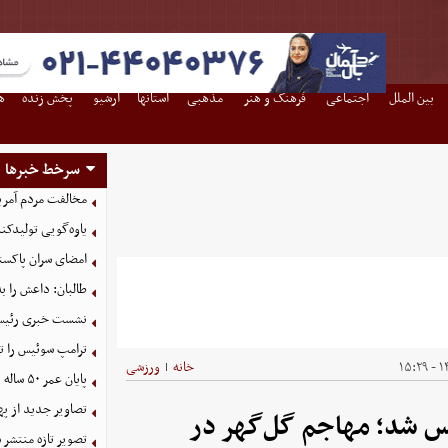
بین الملل
اجتماعی
فرهنگ و هنر
مذهبی
استانها
آرشیو
پخش زنده
ه
سرخط خبرها
مخالفت مردم آمریک
یاوه‌گویی تولیدکن
امضای سران پاکستا
طالبان: داعش را ب
نشست خبری رئیس‌ج
ترامپ سوئیس را ت
۱۴
خانه
ورزشی
|
پایان عمر ۵۰ ساله دلارهای نفتی به دست ایران
تصاویر جدید از په
یس شد؛ مهاجم گل‌گهر در