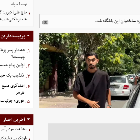
توسط سپاه
حاج علی‌اکبری: گز
هنجارشکنی‌های فر
رد ساختمان این باشگاه شد.
پربیننده‌ترین
هشدار پسر پزشک
۱.
چیست؟
اولین پیام محس
۲.
تکذیب یک خبر د
۳.
افشاگری منبع م
۴.
هرمز
فوری/ جزئیات ا
۵.
آخرین اخبار
مخالفت مردم آمریک
یاوه‌گویی تولیدکن