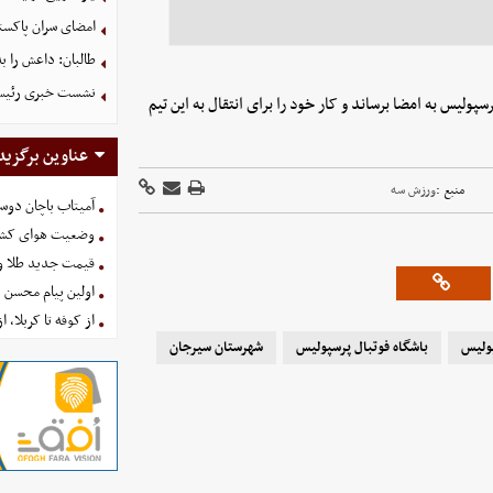
امضای سران پاکستا
طالبان: داعش را ب
نشست خبری رئیس‌ج
لیس به امضا برساند و کار خود را برای انتقال به این تیم
عناوین برگزید
منبع :
ورزش سه
آمیتاب باچان دوست
وضعیت هوای کشور امروز 
قیمت جدید طلا و سکه امروز ۱۶ 
اولین پیام محسن 
از کوفه تا کربلا، ا
پولیس
باشگاه فوتبال پرسپولیس
شهرستان سیرجان