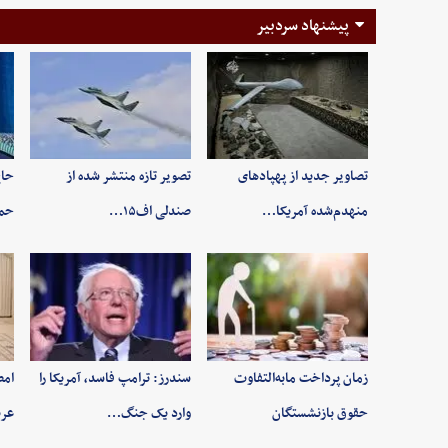
پیشنهاد سردبیر
تصاویر جدید از پهپادهای
تصویر تازه منتشر شده از
حاج
منهدم‌شده آمریکا…
صندلی اف۱۵…
حم
زمان پرداخت مابه‌التفاوت
سندرز: ترامپ فاسد، آمریکا را
امض
حقوق بازنشستگان
وارد یک جنگ…
عرب