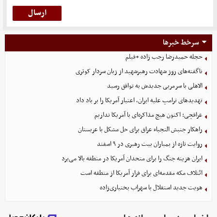
سرخط خبرها
حجله حمیدرضا رجب زاده +فیلم
ناگفته‌های روز شهادت رهبرشهید از زبان سردار کوثری
الاهلی با سرمربی جدیدش به توافق رسید
تهدیدهای ترامپ علیه ایران، اعتبار آمریکا را بر باد داد
عراقچی: اکنون هیچ مذاکره‌ای با آمریکا نداریم
راهکار جنبش النجباء عراق برای حل مشکل با عربستان
روایت تازه از بمباران بیت رهبری در ۹ اسفند
ایران هزینه جنگ را برای متحدان آمریکا در منطقه بالا می‌برد
ائتلاف مکه مقدمه‌ای برای فرار آمریکا از منطقه است
هویت جدید استقلال با سهراب بختیاری‌زاده