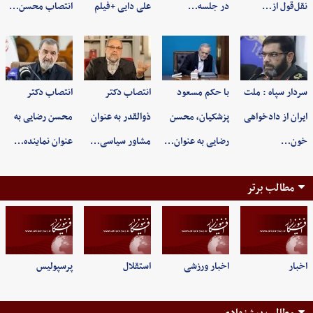
نقل‌قول از…
در جلسه…
علی دایی +فیلم
انتصاب محسن…
سردار سپاه : ملت
با حکم مسعود
انتصاب دکتر
انتصاب دکتر
ایران از دادخواهی
پزشکیان، محسن
ذوالقدر به عنوان
محسن رضایی به
خون…
رضایی به عنوان…
مشاور سیاسی…
عنوان نماینده…
مطالب برتر
اخبار
اخبار ورزشی
استقلال
پرسپولیس