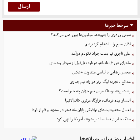
سرخط خبرها
سیتی رودری را بفروشد، میلیون‌ها یورو ضرر می‌کند؟
اذان صبح را با اعدام گره نزنیم
علی تاجری‌ نیا پشت جواد نکونام درآمد
ماجرای دروغ نتانیاهو درباره نقل‌قول از سردار وحیدی
محسن رضایی با لباسی متفاوت +عکس
مدافع باتجربه لیگ برتر در راه تیم جباری
پشت پرده ترسناک‌ترین تیم جهان چه خبر است؟
انتشار پیام فرمانده قرارگاه مرکزی خاتم‌الانبیا
اعمال محدودیت‌های ترافیکی پایان ماه صفر در مشهد و قم از فردا
جنگ با ایران تسلیحات پیشرفته آمریکا را تهی کرد